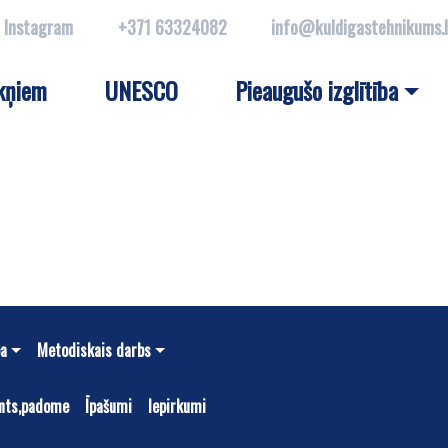
Instagram
+371 63324082
info@kuldigastehnikums.
kņiem
UNESCO
Pieaugušo izglītība
ba
Metodiskais darbs
nts,padome
Īpašumi
Iepirkumi