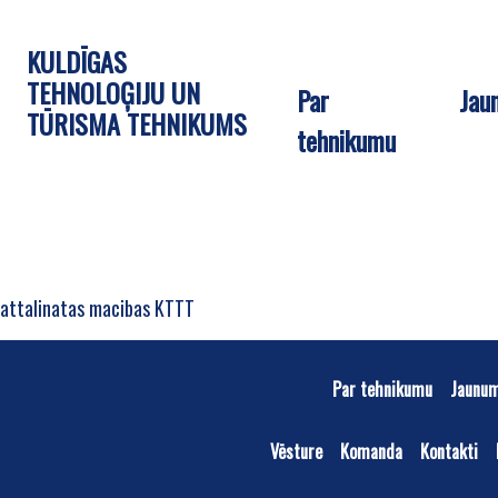
KULDĪGAS
TEHNOLOĢIJU UN
Par
Jau
TŪRISMA TEHNIKUMS
tehnikumu
attalinatas macibas KTTT
Par tehnikumu
Jaunu
Vēsture
Komanda
Kontakti