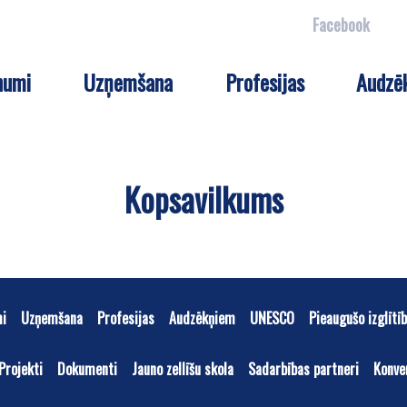
Facebook
numi
Uzņemšana
Profesijas
Audzē
Kopsavilkums
mi
Uzņemšana
Profesijas
Audzēkņiem
UNESCO
Pieaugušo izglītī
Projekti
Dokumenti
Jauno zellīšu skola
Sadarbības partneri
Konve