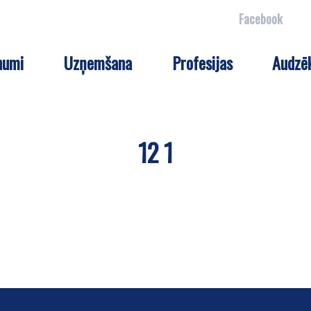
Facebook
numi
Uzņemšana
Profesijas
Audzē
12 1