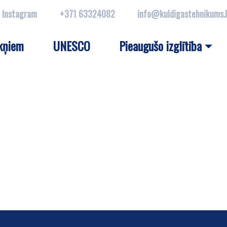
Instagram
+371 63324082
info@kuldigastehnikums.
kņiem
UNESCO
Pieaugušo izglītība