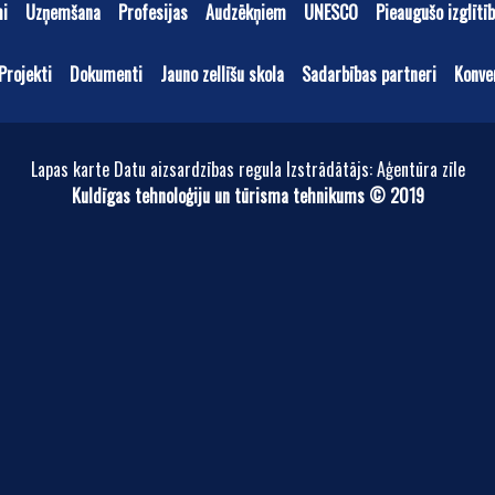
mi
Uzņemšana
Profesijas
Audzēkņiem
UNESCO
Pieaugušo izglītī
Projekti
Dokumenti
Jauno zellīšu skola
Sadarbības partneri
Konve
Lapas karte Datu aizsardzības regula Izstrādātājs: Aģentūra zīle
Kuldīgas tehnoloģiju un tūrisma tehnikums © 2019