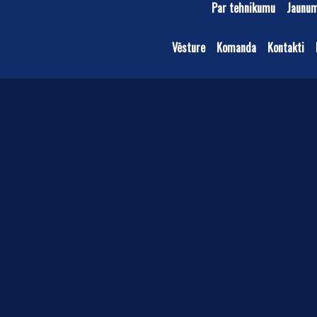
Par tehnikumu
Jaunu
Vēsture
Komanda
Kontakti