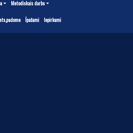
ba
Metodiskais darbs
nts,padome
Īpašumi
Iepirkumi