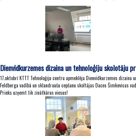
Dienvidkurzemes dizaina un tehnoloģiju skolotāju pr
17.oktobrī KTTT Tehnoloģiju centru apmeklēja Dienvidkurzemes dizaina un 
Feldberga vadībā un sklandraušu cepšanu skoltājas Daces Šimkevicas vad
Prieks uzņemt tik zinātkārus viesus!