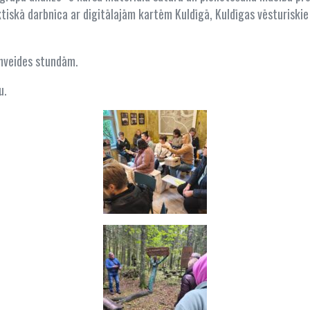
iskā darbnīca ar digitālajām kartēm Kuldīgā, Kuldīgas vēsturiskie 
lnveides stundām.
u.