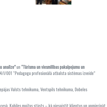
u analīze”
un
“Tūrisma un viesmīlības pakalpojumu un
24/I/001 “Pedagogu profesionālā atbalsta sistēmas izveide”
iepājas Valsts tehnikuma, Ventspils tehnikuma, Dobeles
esā, Kabiles muižas stāsts – kā piesaistīt klientus un apmierināt