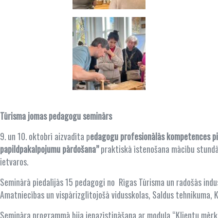
Tūrisma jomas pedagogu seminārs
9. un 10. oktobrī aizvadīta p
edagogu profesionālās kompetences p
papildpakalpojumu pārdošana”
praktiskā īstenošana mācību stund
ietvaros.
Seminārā piedalījās 15 pedagogi no
Rīgas Tūrisma un radošās indu
Amatniecības un vispārizglītojošā vidusskolas, Saldus tehnikuma,
Semināra programmā bija iepazīstināšana ar moduļa “Klientu mērķgr