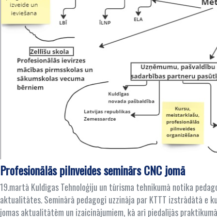
Profesionālās pilnveides seminārs CNC jomā
19.martā Kuldīgas Tehnoloģiju un tūrisma tehnikumā notika pedago
aktualitātes. Seminārā pedagogi uzzināja par KTTT izstrādātā e
jomas aktualitātēm un izaicinājumiem, kā arī piedalījās praktikumā