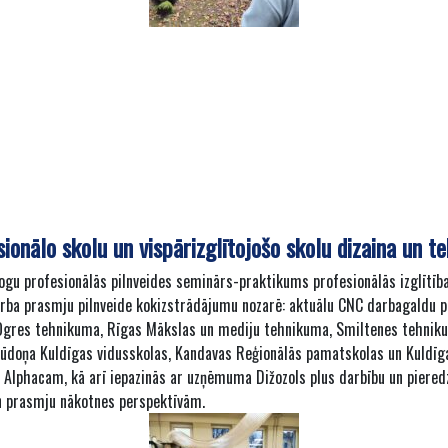
ionālo skolu un vispārizglītojošo skolu dizaina un 
gu profesionālās pilnveides seminārs-praktikums profesionālās izglītīb
darba prasmju pilnveide kokizstrādājumu nozarē: aktuālu CNC darbagaldu
Ogres tehnikuma, Rīgas Mākslas un mediju tehnikuma, Smiltenes tehnikuma
Plūdoņa Kuldīgas vidusskolas, Kandavas Reģionālās pamatskolas un Kuldīg
Alphacam, kā arī iepazinās ar uzņēmuma Dižozols plus darbību un piered
un prasmju nākotnes perspektīvām.