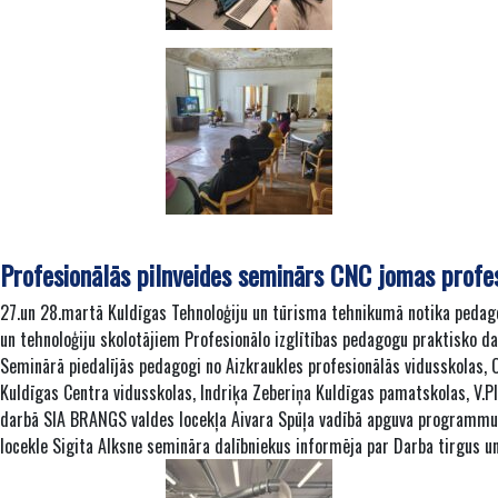
Profesionālās pilnveides seminārs CNC jomas profes
27.un 28.martā Kuldīgas Tehnoloģiju un tūrisma tehnikumā notika pedago
un tehnoloģiju skolotājiem Profesionālo izglītības pedagogu praktisko 
Seminārā piedalījās pedagogi no Aizkraukles profesionālās vidusskolas, 
Kuldīgas Centra vidusskolas, Indriķa Zeberiņa Kuldīgas pamatskolas, V.
darbā SIA BRANGS valdes locekļa Aivara Spūļa vadībā apguva programmu 
locekle Sigita Alksne semināra dalībniekus informēja par Darba tirgus 