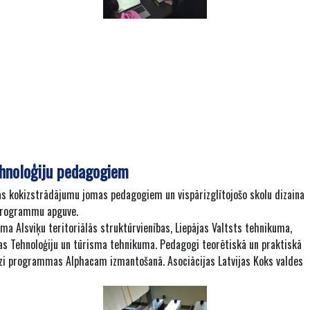
tehnoloģiju pedagogiem
as kokizstrādājumu jomas pedagogiem un vispārizglītojošo skolu dizaina
 programmu apguve.
 Alsviķu teritoriālās struktūrvienības, Liepājas Valtsts tehnikuma,
as Tehnoloģiju un tūrisma tehnikuma. Pedagogi teorētiskā un praktiskā
zi programmas Alphacam izmantošanā. Asociācijas Latvijas Koks valdes