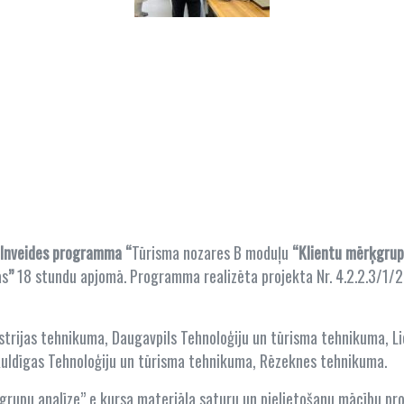
ilnveides programma
“
Tūrisma nozares B moduļu
“Klientu mērķgrup
ās
”
18 stundu apjomā. Programma realizēta projekta Nr. 4.2.2.3/1/
strijas tehnikuma, Daugavpils Tehnoloģiju un tūrisma tehnikuma, L
 Kuldīgas Tehnoloģiju un tūrisma tehnikuma, Rēzeknes tehnikuma.
upu analīze” e kursa materiāla saturu un pielietošanu mācību proc