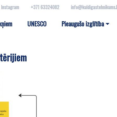
Instagram
+371 63324082
info@kuldigastehnikums.
kņiem
UNESCO
Pieaugušo izglītība
tērijiem