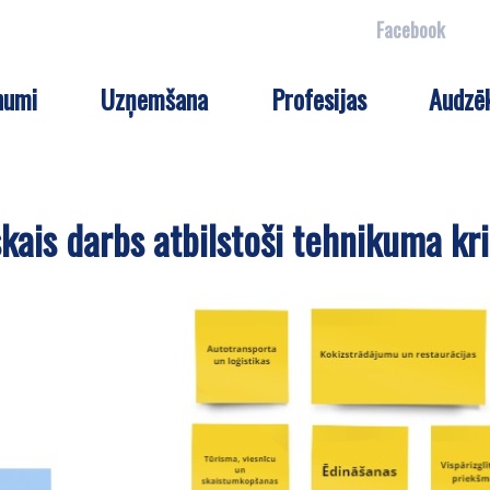
Facebook
numi
Uzņemšana
Profesijas
Audzē
kais darbs atbilstoši tehnikuma kri