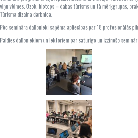
viņu vēlmes, Ozolu biotops – dabas tūrisms un tā mērķgrupas, prakt
Tūrisma dizaina darbnīca.
Pēc semināra dalībnieki saņēma apliecības par 18 profesionālās pi
Paldies dalībniekiem un lektoriem par saturīgo un izzinošo seminār