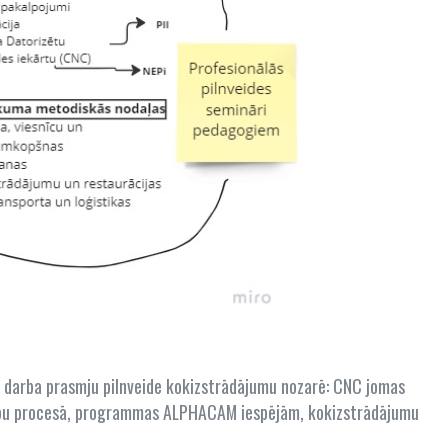
o darba prasmju pilnveide kokizstrādājumu nozarē: CNC jomas
cību procesā, programmas ALPHACAM iespējām, kokizstrādājumu