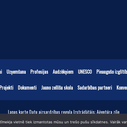
mi
Uzņemšana
Profesijas
Audzēkņiem
UNESCO
Pieaugušo izglītī
Projekti
Dokumenti
Jauno zellīšu skola
Sadarbības partneri
Konve
Lapas karte Datu aizsardzības regula Izstrādātājs: Aģentūra zīle
Kuldīgas tehnoloģiju un tūrisma tehnikums © 2019
īmekļa vietnē tiek izmantotas mūsu un trešo pušu sīkdatnes. Vairāk vara