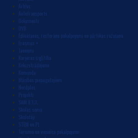
Arhīvs
Autotransports
Dokumenti
DVB
Ēdināšanas, restorānu pakalpojumi un pārtikas ražošana
Erasmus +
Jaunumi
Karjeras izglītība
Kokizstrādājumi
Komanda
Mācības pieaugušajiem
Nordplus
Projekti
SAM 8.1.3.
Skolas soma
Skolotāji
STEM un PL
Tūrisma un viesnīcu pakalpojumi