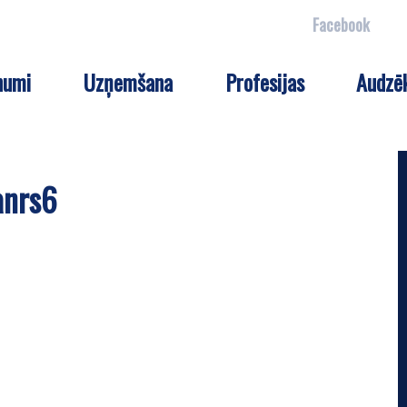
Facebook
numi
Uzņemšana
Profesijas
Audzē
anrs6