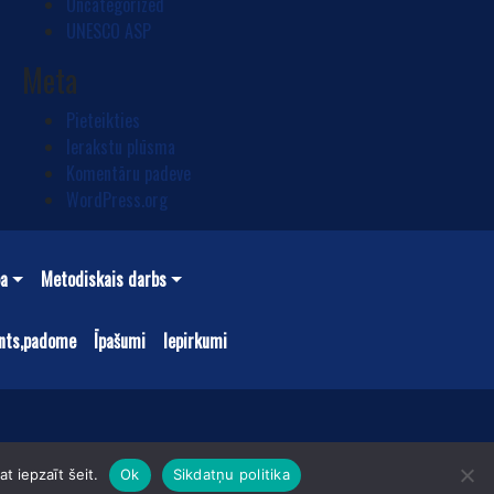
Uncategorized
UNESCO ASP
Meta
Pieteikties
Ierakstu plūsma
Komentāru padeve
WordPress.org
ba
Metodiskais darbs
nts,padome
Īpašumi
Iepirkumi
t iepzaīt šeit.
Ok
Sikdatņu politika