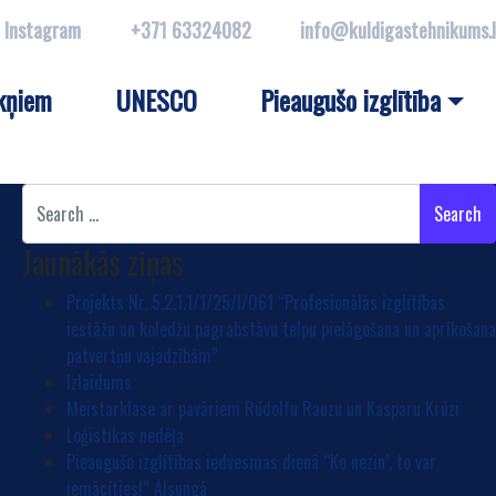
Instagram
+371 63324082
info@kuldigastehnikums.
kņiem
UNESCO
Pieaugušo izglītība
Search
Jaunākās ziņas
Projekts Nr. 5.2.1.1/1/25/I/061 “Profesionālās izglītības
iestāžu un koledžu pagrabstāvu telpu pielāgošana un aprīkošan
patvertņu vajadzībām”
Izlaidums
Meistarklase ar pavāriem Rūdolfu Rauzu un Kasparu Krūzi
Loģistikas nedēļa
Pieaugušo izglītības iedvesmas dienā “Ko nezin’, to var
iemācīties!” Alsungā