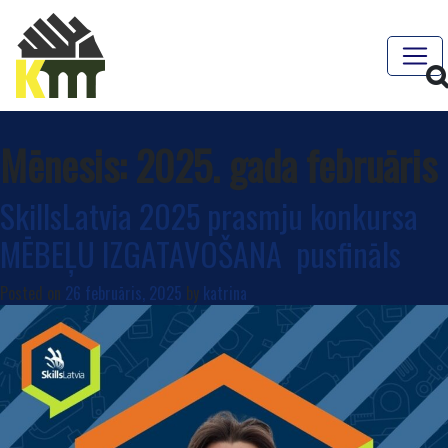
Mēnesis:
2025. gada februāris
SkillsLatvia 2025 prasmju konkursa
MĒBEĻU IZGATAVOŠANA pusfināls
Posted on
26 februāris, 2025
by
katrina