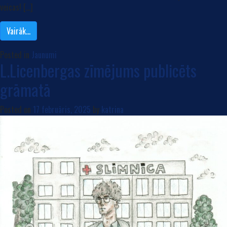
veicas! […]
Vairāk…
Posted in
Jaunumi
L.Licenbergas zīmējums publicēts
grāmatā
Posted on
17 februāris, 2025
by
katrina