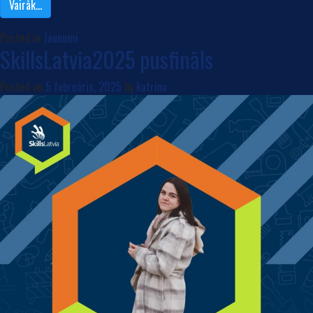
Vairāk…
Posted in
Jaunumi
SkillsLatvia2025 pusfināls
Posted on
5 februāris, 2025
by
katrina