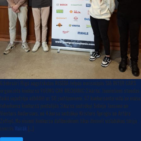
6.februārī Rīgā augstskolas RISEBA telpās norisinājās SIA INTER CARS
organizēta konkursa YOUNG CAR MECHANIC 2.kārta. Jauniešiem stundas
laikā vajadzēja atbildēt uz 50 jautājumiem. 57 konkursantu vidū no mūsu
tehnikuma konkursā piedalījās 3.kursa audzēkņi Solvija Jansone un
Viesturs Andersons, un 4.kursa audzēkņi Kristers Sproģis un Artūrs
Zeltiņš. No visiem konkursa dalībniekiem tikai desmit vislabākos žūrija
izvirzīs
Vairāk
[…]