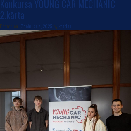
Konkursa YOUNG CAR MECHANIC
2.kārta
Posted on
17 februāris, 2025
by
katrina