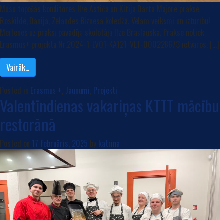
Mūsu topošās konditores Ilze Astiča un Kitija Dārta Majore praksē
Roskildē, Dānijā, Zēlandes Biznesa koledžā. Vēlam veiksmi un izturību!
Meitenes uz praksi pavadīja skolotāja Ilze Braslauska. Prakse notiek
Erasmus+ projekta Nr.2024-1-LV01-KA121-VET-000228673 ietvaros. […]
Vairāk…
Posted in
Erasmus +
,
Jaunumi
,
Projekti
Valentīndienas vakariņas KTTT mācību
restorānā
Posted on
17 februāris, 2025
by
katrina