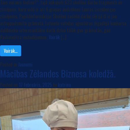
Tavs varonis šodien?”, tajā apkopoti 623 skolēnu darbu fragmenti un
zīmējumi, kuru vidū ir arī 6.grupas audzēknes Lauras Licenbergas
zīmējums. Papildinformācija: Skolēnu radošo darbu sērijā šī ir jau
astoņpadsmitā grāmata. Latviešu valodas aģentūras ikgadējā konkursa
dalībnieku interesantākie darbi dzīvo tālāk gan grāmatās, gan
Radioteātra iestudējumos.
Vairāk
[…]
Vairāk…
Posted in
Jaunumi
Mācības Zēlandes Biznesa koledžā.
Posted on
17 februāris, 2025
by
katrina