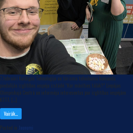
7.februārī Kuldīgas Tehnoloģiju un tūrisma tehnikuma komanda
piedalījās izglītības iespēju izstādē “Kur mācīties tālāk?” Liepājas
Olimpiskajā Centrā un informēja interesentus par izglītības iespējām
KTTT. […]
Vairāk…
Posted in
Jaunumi