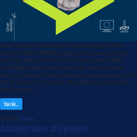
Šodien, 5.februārī, mūsu tehnikuma 4.kursa kvalifikācijas PAVĀRS
audzēkne REBEKA GRUNDMANE piedalās nacionālā jauno profesionāļu
meistarības konkursa SkillsLatvia 2025 prasmju konkursa ĒDIENU
GATAVOŠANA pusfinālā. Konkurss notiek Rīgas Tūrisma un radošās
industrijas tehnikumā. Meiteni konkursam sagatavoja un konkursa laikā
līdzi jūt skolotājs Aivars Varņeckis. Vēlam Rebekai no pusfināla iekļūt
finālā! Lai veicas! […]
Vairāk…
Posted in
Jaunumi
Amatpersonu atalgojumi