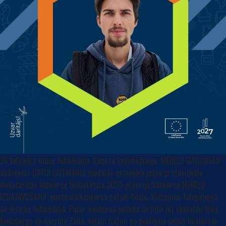
26.februārī, mūsu tehnikuma 4.kursa kvalifikācijas MĒBEĻU GALDNIEKS
audzēknis GATIS GŪTMANIS piedalās nacionālā jauno profesionāļu
meistarības konkursa SkillsLatvia 2025 prasmju konkursa MĒBEĻU
IZGATAVOŠANA pusfinālā.Konkurss notiek Cēsīs, Vidzemes Tehnoloģiju
un dizaina tehnikumā. Puisi konkursā pavada un līdzi jūt skolotāji Niks
Kleinbergs un Astrīda Zeile. Vēlam Gatim no pusfināla iekļūt finālā! Lai