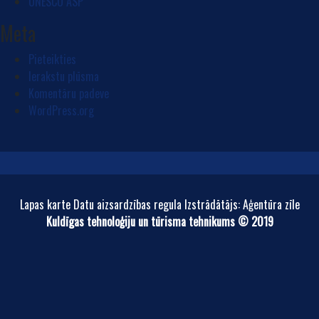
UNESCO ASP
Meta
Pieteikties
Ierakstu plūsma
Komentāru padeve
WordPress.org
Lapas karte Datu aizsardzības regula Izstrādātājs: Aģentūra zīle
Kuldīgas tehnoloģiju un tūrisma tehnikums © 2019