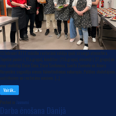
13.februārī KTTT mācību restorānā valdīja īpaši sirsnīga atmosfēra.
Topošie pavāri ( 11.a.grupa), konditori (11.b.grupa), viesmīļi ( 27.grupa) un
viņu skolotāji Dace Šēna, Dace Šimkevica, Sanita Ziemele un Aivars
Varņeckis sagaidīja viesus Valentīndienas vakariņās. Paldies skolotājiem,
audzēkņiem un restorāna viesiem. […]
Vairāk…
Posted in
Jaunumi
Darba ēnošana Dānijā