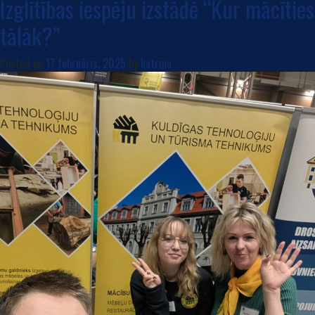
Izglītības iespēju izstādē “Kur mācīties
tālāk?”
Posted on
17 februāris, 2025
by
katrina