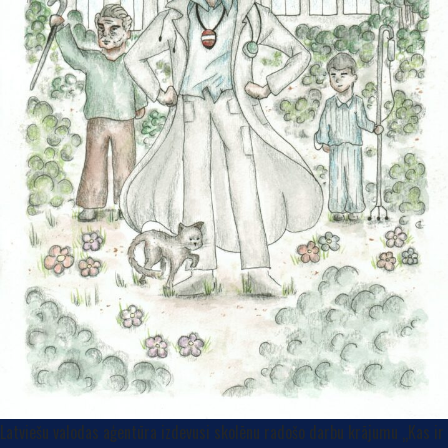
Latviešu valodas aģentūra izdevusi skolēnu radošo darbu krājumu „Kas ir