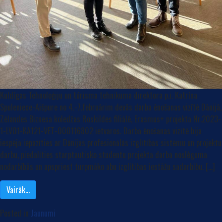
Kuldīgas Tehnoloģiju un tūrisma tehnikuma direktora p.i. Katrīna
Spuleniece-Aišpure no 4.-7.februārim devās darba ēnošanas vizītē Dānijā,
Zēlandes Biznesa koledžas Roskildes filiālē, Erasmus+ projekta Nr.2023-
1-LV01-KA121-VET-000116802 ietvaros. Darba ēnošanas vizītē bija
iespēja iepazīties ar Dānijas profesionālās izglītības sistēmu un projektu
darbu, piedalīties starptautisko studentu projekta darba noslèguma
nodarbībās un apspriest turpmāko abu izglītības iestāžu sadarbību. […]
Vairāk…
Posted in
Jaunumi