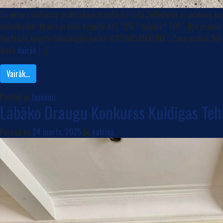
Direktora vietniece praktiskajā mācībā Astrīda Zeiledevās uz prakses 
audzēkņiem. Monta praksē Aizputē A/S “LPB ” veikalā ” TOP”, Ilze praksē
Ventspils Augsto tehnoloģiju parkā-SIA”HANSAMATRIX”, Zane praksē SIA 
īpašs
Vairāk
[…]
Vairāk…
Posted in
Jaunumi
Labāko Draugu Konkurss Kuldīgas Te
Posted on
24 marts, 2025
by
katrina