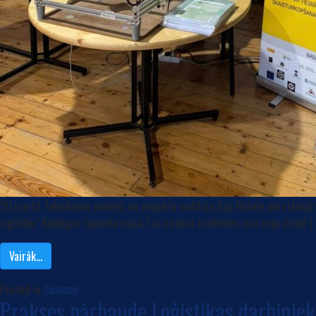
20.martā Tehnikuma jaunieši un projektu vadītāja Aija Rutule pārstāvēj
izglītību” Kuldīgas Jauniešu mājā. Lai izdodas izvēlēties īsto ceļu dzīvē! [
Vairāk…
Posted in
Jaunumi
Prakses pārbaude Loģistikas darbinie