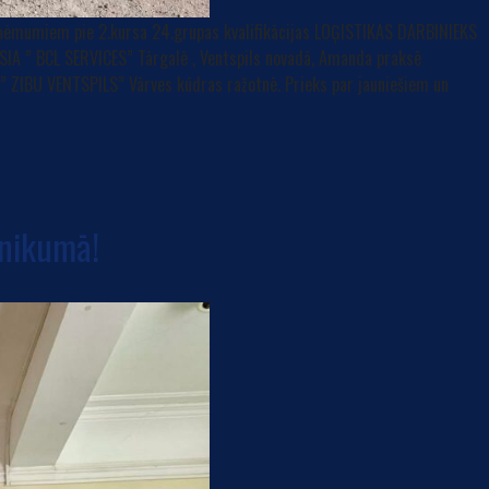
uzņēmumiem pie 2.kursa 24.grupas kvalifikācijas LOĢISTIKAS DARBINIEKS
 SIA ” BCL SERVICES” Tārgalē , Ventspils novadā, Amanda praksē
” ZIBU VENTSPILS” Vārves kūdras ražotnē. Prieks par jauniešiem un
hnikumā!