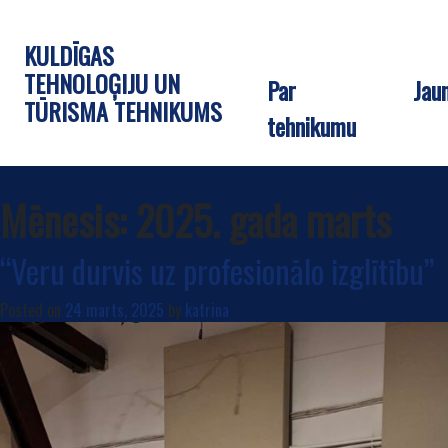
KULDĪGAS
TEHNOLOĢIJU UN
Par
Jau
TŪRISMA TEHNIKUMS
tehnikumu
Mēnesis:
2025. gada marts
“Veru durvis uz profesionālo izglītību”
Posted on
24 marts, 2025
by
katrina