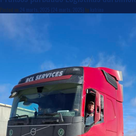
Posted on
24 marts, 2025
(24 marts, 2025)
by
katrina