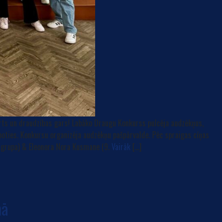
arts un draudzības gars! Labāko Draugu Konkurss pulcēja audzēkņus,
arboties. Konkursu organizēja audzēkņu pašpārvalde. Pēc spraigas cīņas
. grupa) & Eleonora Nora Kusmane (9.
Vairāk
[…]
mā