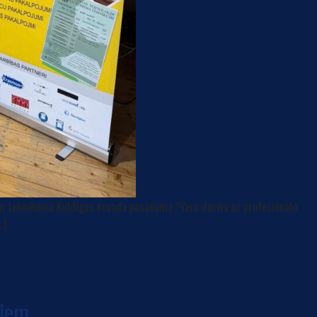
ām tehnikumu Kuldīgas novada pasākumā “Veru durvis uz profesionālo
…]
kiem