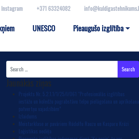
Instagram
+371 63324082
info@kuldigastehnikums.
kņiem
UNESCO
Pieaugušo izglītība
Search
Jaunākās ziņas
Projekts Nr. 5.2.1.1/1/25/I/061 “Profesionālās izglītības
iestāžu un koledžu pagrabstāvu telpu pielāgošana un aprīkošan
patvertņu vajadzībām”
Izlaidums
Meistarklase ar pavāriem Rūdolfu Rauzu un Kasparu Krūzi
Loģistikas nedēļa
Pieaugušo izglītības iedvesmas dienā “Ko nezin’, to var