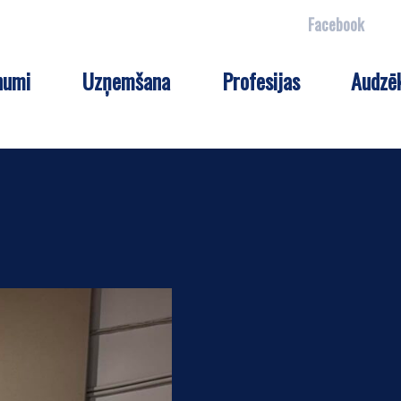
Facebook
numi
Uzņemšana
Profesijas
Audzē