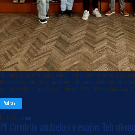
19. martā, Kuldīgas Tehnoloģiju un tūrisma tehnikumā valdīja prieks, az
kuri pārbaudīja, cik labi viņi pazīst viens otru un cik saskanīgi spēj sad
esam noskaidrojuši uzvarētājus: 1. vieta – PĒCENES Keita Nikola Zveja (9
Vairāk…
Posted in
Jaunumi
PI Cīrulītis audzēkņi viesojas Tehniku