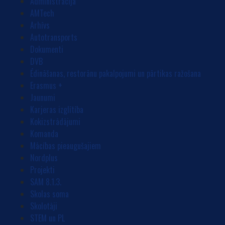
Administrācija
AMTech
Arhīvs
Autotransports
Dokumenti
DVB
Ēdināšanas, restorānu pakalpojumi un pārtikas ražošana
Erasmus +
Jaunumi
Karjeras izglītība
Kokizstrādājumi
Komanda
Mācības pieaugušajiem
Nordplus
Projekti
SAM 8.1.3.
Skolas soma
Skolotāji
STEM un PL