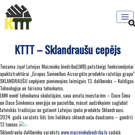
KTTT – Sklandraušu cepējs
Teicama ziņa!
Latvijas Maiznieku biedrība(LMB)
patstāvīgi funkcionējošai
apakšstruktūrai „Eiropas Savienības Aizsargāto produktu ražotāju grupa”
SKLANDRAUŠU cepējiem pievienojies laimīgais 13. dalībnieks –
Kuldīgas
Tehnoloģiju un tūrisma tehnikums
.
LMN novēl tehnikuma skolotājām, sava amata meistarēm – Dace Šēna
un
Dace Šimkevica
enerģiju un pacietību, mācot audzēkņiem saglabāt
latviskās tradīcijas un gatavot Latvijas īpašo produktu Sklandrausi.
2024. gadā saražots līdz šim lielākais sklandraušu daudzums – gandrīz
13 tonnas
Sklandraušu dalībnieku saraksts
www.maizniekubiedriba.lv
sadaļā