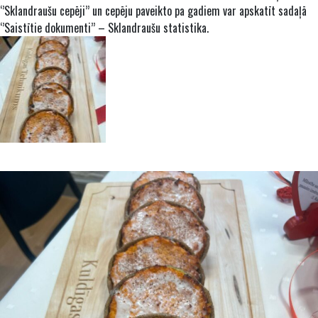
‘’Sklandraušu cepēji’’ un cepēju paveikto pa gadiem var apskatīt sadaļā
‘’Saistītie dokumenti’’ – Sklandraušu statistika.