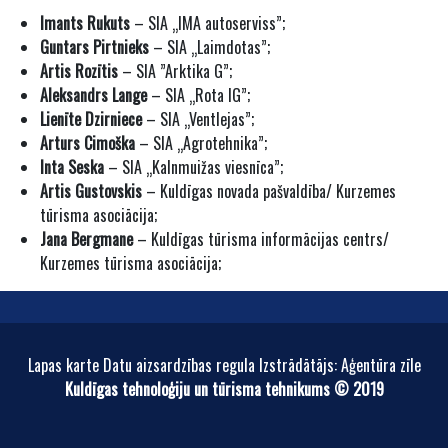
Imants Rukuts
– SIA „IMA autoserviss”;
Guntars Pirtnieks
– SIA „Laimdotas”;
Artis Rozītis
– SIA ”Arktika G”;
Aleksandrs Lange
– SIA „Rota IG”;
Lienīte Dzirniece
– SIA „Ventlejas”;
Arturs Cimoška
– SIA „Agrotehnika”;
Inta Seska
– SIA „Kalnmuižas viesnīca”;
Artis Gustovskis
– Kuldīgas novada pašvaldība/ Kurzemes
tūrisma asociācija;
Jana Bergmane
– Kuldīgas tūrisma informācijas centrs/
Kurzemes tūrisma asociācija;
Lapas karte Datu aizsardzības regula Izstrādātājs: Aģentūra zīle
Kuldīgas tehnoloģiju un tūrisma tehnikums © 2019