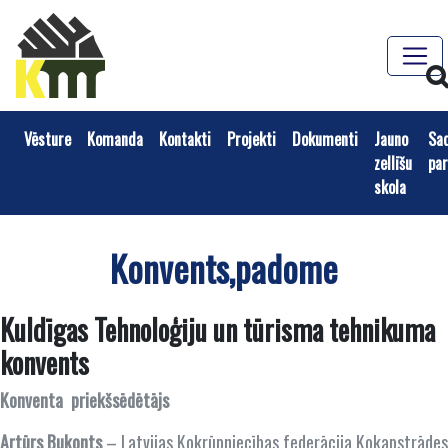
Vēsture
Komanda
Kontakti
Projekti
Dokumenti
Jauno
Sa
zellīšu
par
skola
Konvents,padome
Kuldīgas Tehnoloģiju un tūrisma tehnikuma
konvents
Konventa priekšsēdētājs
Artūrs Bukonts
– Latvijas Kokrūpniecības federācija Kokapstrādes