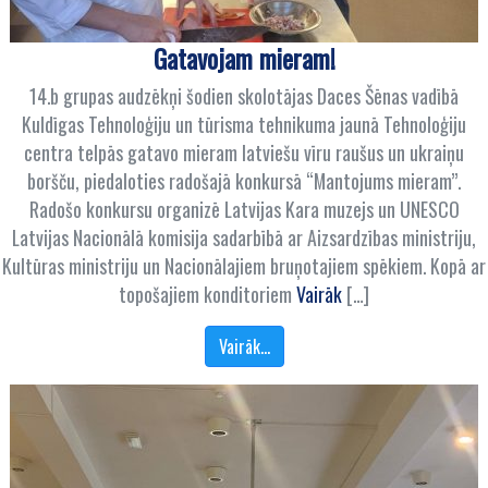
Gatavojam mieram!
14.b grupas audzēkņi šodien skolotājas Daces Šēnas vadībā
Kuldīgas Tehnoloģiju un tūrisma tehnikuma jaunā Tehnoloģiju
centra telpās gatavo mieram latviešu vīru raušus un ukraiņu
boršču, piedaloties radošajā konkursā “Mantojums mieram”.
Radošo konkursu organizē Latvijas Kara muzejs un UNESCO
Latvijas Nacionālā komisija sadarbībā ar Aizsardzības ministriju,
Kultūras ministriju un Nacionālajiem bruņotajiem spēkiem. Kopā ar
topošajiem konditoriem
Vairāk
[…]
Vairāk…