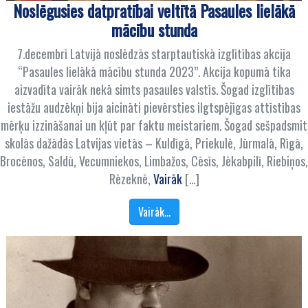
Noslēgusies datpratībai veltītā Pasaules lielākā
mācību stunda
7.decembrī Latvijā noslēdzās starptautiskā izglītības akcija
“Pasaules lielākā mācību stunda 2023”. Akcija kopumā tika
aizvadīta vairāk nekā simts pasaules valstīs. Šogad izglītības
iestāžu audzēkņi bija aicināti pievērsties ilgtspējīgas attīstības
mērķu izzināšanai un kļūt par faktu meistariem. Šogad sešpadsmit
skolās dažādās Latvijas vietās – Kuldīgā, Priekulē, Jūrmalā, Rīgā,
Brocēnos, Saldū, Vecumniekos, Limbažos, Cēsīs, Jēkabpilī, Riebiņos,
Rēzeknē,
Vairāk
[…]
Vairāk…