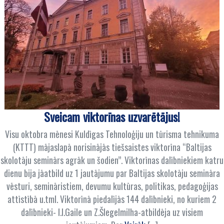
Sveicam viktorīnas uzvarētājus!
Visu oktobra mēnesi Kuldīgas Tehnoloģiju un tūrisma tehnikuma
(KTTT) mājaslapā norisinājās tiešsaistes viktorīna “Baltijas
skolotāju seminārs agrāk un šodien”. Viktorīnas dalībniekiem katru
dienu bija jāatbild uz 1 jautājumu par Baltijas skolotāju semināra
vēsturi, semināristiem, devumu kultūras, politikas, pedagoģijas
attīstībā u.tml. Viktorīnā piedalījās 144 dalībnieki, no kuriem 2
dalībnieki- I.I.Gaile un Z.Šlegelmilha-atbildēja uz visiem