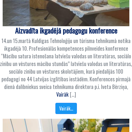
Aizvadīta ikgadējā pedagogu konference
14.un 15.martā Kuldīgas Tehnoloģiju un tūrisma tehnikumā notika
ikgadējā 10. Profesionālās kompetences pilnveides konference
“Mācību satura īstenošana latviešu valodas un literatūras, sociālo
zinību un vēstures mācību stundās” latviešu valodas un literatūras,
sociālo zinību un vēstures skolotājiem, kurā piedalījās 100
pedagogi no 44 Latvijas izglītības iestādēm. Konferences pirmajā
dienā dalībniekus sveica tehnikuma direktora p.i. Iveta Bērziņa,
Vairāk
[…]
Vairāk…