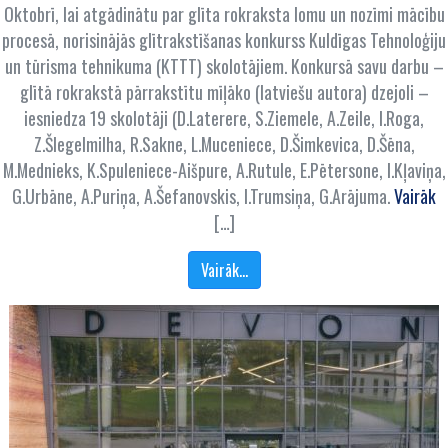
Oktobrī, lai atgādinātu par glīta rokraksta lomu un nozīmi mācību
procesā, norisinājās glītrakstīšanas konkurss Kuldīgas Tehnoloģiju
un tūrisma tehnikuma (KTTT) skolotājiem. Konkursā savu darbu –
glītā rokrakstā pārrakstītu mīļāko (latviešu autora) dzejoli –
iesniedza 19 skolotāji (D.Laterere, S.Ziemele, A.Zeile, I.Roga,
Z.Šlegelmilha, R.Sakne, L.Muceniece, D.Šimkevica, D.Šēna,
M.Mednieks, K.Spuleniece-Aišpure, A.Rutule, E.Pētersone, I.Kļaviņa,
G.Urbāne, A.Puriņa, A.Šefanovskis, I.Trumsiņa, G.Arājuma.
Vairāk
[…]
Vairāk…