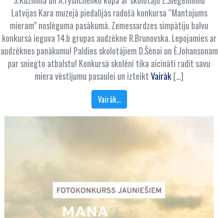
S.Kuzmina un A.Tyshchenko kopā ar skolotāju Z.Šlegelmilhu
Latvijas Kara muzejā piedalījās radošā konkursa “Mantojums
mieram” noslēguma pasākumā. Zemessardzes simpātiju balvu
konkursā ieguva 14.b grupas audzēkne R.Brunovska. Lepojamies ar
audzēknes panākumu! Paldies skolotājiem D.Šēnai un Ē.Johansonam
par sniegto atbalstu! Konkursā skolēni tika aicināti radīt savu
miera vēstījumu pasaulei un izteikt
Vairāk
[…]
Vairāk…