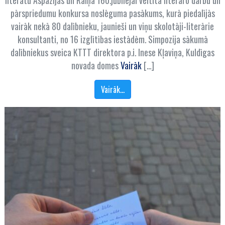
literātu Aspazijas un Raiņa 160.jubilejai veltītā literāro darbu un
pārspriedumu konkursa noslēguma pasākums, kurā piedalījās
vairāk nekā 80 dalībnieku, jaunieši un viņu skolotāji-literārie
konsultanti, no 16 izglītības iestādēm. Simpozija sākumā
dalībniekus sveica KTTT direktora p.i. Inese Kļaviņa, Kuldīgas
novada domes
Vairāk
[…]
Vairāk…