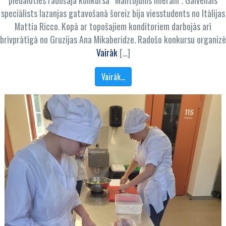
piedaloties radošajā konkursā “Mantojums mieram”. Galvenais
speciālists lazanjas gatavošanā šoreiz bija viesstudents no Itālijas
Mattia Ricco. Kopā ar topošajiem konditoriem darbojās arī
brīvprātīgā no Gruzijas Ana Mikaberidze. Radošo konkursu organizē
Vairāk
[…]
Vairāk…