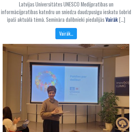
Latvijas Universitātes UNESCO Medijpratības un
informācijpratības katedru un sniedza daudzpusīgu ieskatu šobrīd
īpaši aktuālā tēmā. Semināra dalībnieki piedalījās
Vairāk
[…]
Vairāk…