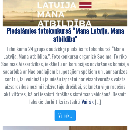
Piedalāmies fotokonkursā “Mana Latvija. Mana
atbildība”
Tehnikuma 24.grupas audzēkņi piedalās fotokonkursā “Mana
Latvija. Mana atbildība.”. Fotokonkursu organizē Saeima. To rīko
Saeimas Aizsardzības, iekšlietu un korupcijas novēršanas komisija
sadarbībā ar Nacionālajiem bruņotajiem spēkiem un Jaunsardzes
centru, lai veicinātu jauniešu izpratni par visaptverošas valsts
aizsardzības nozīmi iedzīvotāju drošībai, sekmētu viņu radošās
aktivitātes, kā arī iesaisti drošības sistēmas veidošanā. Desmit
labākie darbi tiks izstādīti
Vairāk
[…]
Vairāk…