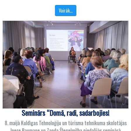
Vairāk…
Seminārs “Domā, radi, sadarbojies!
8. maijā Kuldīgas Tehnoloģiju un tūrisma tehnikuma skolotājas
Inese Baumane un Zanda Šlegelmilha piedalījās seminārā