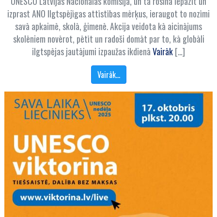
UNESCO Latvijas Nacionālās komisija, un tā rosina iepazīt un
izprast ANO Ilgtspējīgas attīstības mērķus, ieraugot to nozīmi
savā apkaimē, skolā, ģimenē. Akcija veidota kā aicinājums
skolēniem novērot, pētīt un radoši domāt par to, kā globāli
ilgtspējas jautājumi izpaužas ikdienā
Vairāk
[…]
Vairāk…