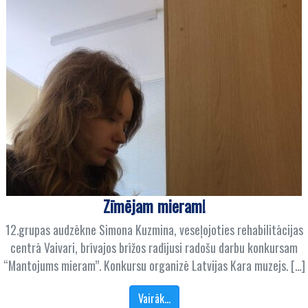
Zīmējam mieram!
12.grupas audzēkne Simona Kuzmina, veseļojoties rehabilitācijas
centrā Vaivari, brīvajos brīžos radījusi radošu darbu konkursam
“Mantojums mieram”. Konkursu organizē Latvijas Kara muzejs. […]
Vairāk…