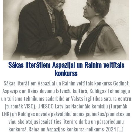
Sākas literātiem Aspazijai un Rainim veltītais
konkurss
Sākas literātiem Aspazijai un Rainim veltītais konkurss Godinot
Aspazijas un Raiņa devumu latviešu kultūrā, Kuldīgas Tehnoloģiju
un tūrisma tehnikums sadarbībā ar Valsts izglītības satura centru
(turpmāk VISC), UNESCO Latvijas Nacionālo komisiju (turpmāk
LNK) un Kuldīgas novada pašvaldību aicina jauniešus/jaunietes un
viņu skolotājus iesaistīties literāro darbu un pārspriedumu
konkursā. Raiņa un Aspazijas-konkursa-nolikums-2024 […]