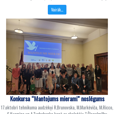
Vairāk…
Konkursa “Mantojums mieram!” noslēgums
17.oktobrī tehnikuma audzēkņi R.Brunovska, M.Markēviča, M.Ricco,