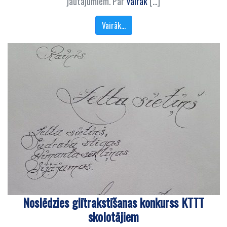
jautājumiem. Par
Vairāk
[…]
Vairāk…
Noslēdzies glītrakstīšanas konkurss KTTT
skolotājiem