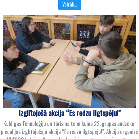
Vairāk…
Izglītojošā akcija “Es redzu ilgtspēju!”
Kuldīgas Tehnoloģiju un tūrisma tehnikuma 22. grupas audzēkņi
piedalījās izglītojošajā akcijā “Es redzu ilgtspēju!”. Akciju organizē