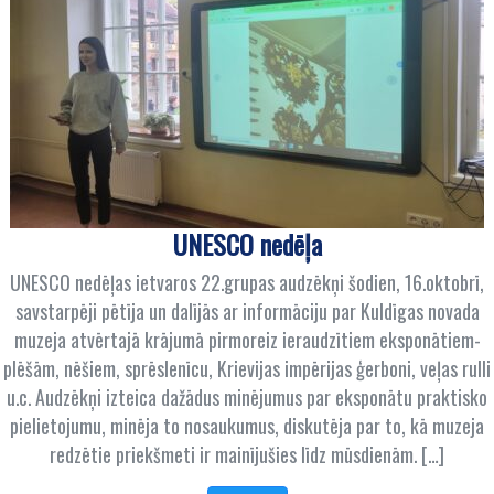
UNESCO nedēļa
UNESCO nedēļas ietvaros 22.grupas audzēkņi šodien, 16.oktobrī,
savstarpēji pētīja un dalījās ar informāciju par Kuldīgas novada
muzeja atvērtajā krājumā pirmoreiz ieraudzītiem eksponātiem-
plēšām, nēšiem, sprēslenīcu, Krievijas impērijas ģerboni, veļas rulli
u.c. Audzēkņi izteica dažādus minējumus par eksponātu praktisko
pielietojumu, minēja to nosaukumus, diskutēja par to, kā muzeja
redzētie priekšmeti ir mainījušies līdz mūsdienām. […]