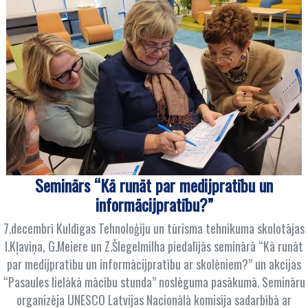
Seminārs “Kā runāt par medijpratību un
informācijpratību?”
7.decembrī Kuldīgas Tehnoloģiju un tūrisma tehnikuma skolotājas
I.Kļaviņa, G.Meiere un Z.Šlegelmilha piedalījās seminārā “Kā runāt
par medijpratību un informācijpratību ar skolēniem?” un akcijas
“Pasaules lielākā mācību stunda” noslēguma pasākumā. Semināru
organizēja UNESCO Latvijas Nacionālā komisija sadarbībā ar