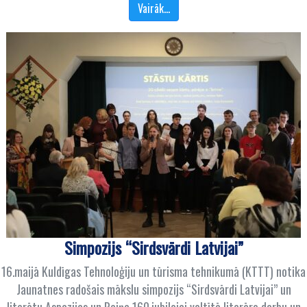
Vairāk…
Simpozijs “Sirdsvārdi Latvijai”
16.maijā Kuldīgas Tehnoloģiju un tūrisma tehnikumā (KTTT) notika
Jaunatnes radošais mākslu simpozijs “Sirdsvārdi Latvijai” un