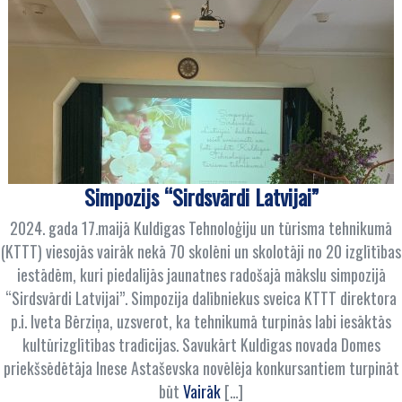
Simpozijs “Sirdsvārdi Latvijai”
2024. gada 17.maijā Kuldīgas Tehnoloģiju un tūrisma tehnikumā
(KTTT) viesojās vairāk nekā 70 skolēni un skolotāji no 20 izglītības
iestādēm, kuri piedalījās jaunatnes radošajā mākslu simpozijā
“Sirdsvārdi Latvijai”. Simpozija dalībniekus sveica KTTT direktora
p.i. Iveta Bērziņa, uzsverot, ka tehnikumā turpinās labi iesāktās
kultūrizglītības tradīcijas. Savukārt Kuldīgas novada Domes
priekšsēdētāja Inese Astaševska novēlēja konkursantiem turpināt
būt
Vairāk
[…]