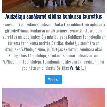
Audzēkņu sanāksmē cildina konkursu laureātus
8.novembrī audzēkņu sanāksmes laikā tika cildināti un apbalvoti
glītrakstīšanas konkursa un viktorīnas uzvarētāji. Apsveicam
laureātus un lepojamies! Šis mācību gads Kuldīgas Tehnoloģiju un
tūrisma tehnikumā noritēs Baltijas skolotāju semināra un
dzejnieka V.Plūdoņa zīmē, jo Baltijas skolotāju semināra ēkai
Kuldīgā būs 145.jubileja, savukārt semināra absolventam
V.Plūdonim- 150.jubileja. Tehnikumā notiks vairāki pasākumi, lai
godinātu un cildinātu Baltijas
Vairāk
[…]
Vairāk…