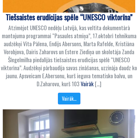
Tiešsaistes erudīcijas spēle “UNESCO viktorīna”
Atzīmējot UNESCO nedēļu Latvijā, kas veltīta dokumentārā
mantojuma programmai “Pasaules atmiņa”, 17.oktobrī tehnikuma
audzēkņi Vita Pālena, Endijs Abersons, Marta Rafelde, Kristiāna
Vorobjova, Dairis Zaharovs un Estere Ziediņa un skolotāja Zanda
Šlegelmilha piedalījās tiešsaistes erudīcijas spēlē “UNESCO
viktorīna”. Audzēkņi pārbaudīja savas zināšanas, uzzināja daudz ko
jaunu. Apsveicam E.Abersonu, kurš ieguva tematisko balvu, un
D.Zaharovu, kurš 103
Vairāk
[…]
Vairāk…