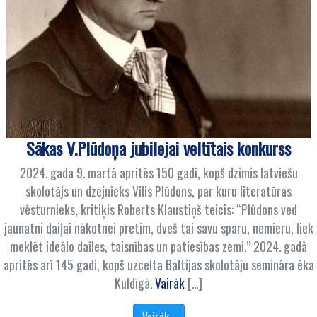
Sākas V.Plūdoņa jubilejai veltītais konkurss
2024. gada 9. martā apritēs 150 gadi, kopš dzimis latviešu
skolotājs un dzejnieks Vilis Plūdons, par kuru literatūras
vēsturnieks, kritiķis Roberts Klaustiņš teicis: “Plūdons ved
jaunatni daiļai nākotnei pretim, dveš tai savu sparu, nemieru, liek
meklēt ideālo dailes, taisnības un patiesības zemi.” 2024. gadā
apritēs arī 145 gadi, kopš uzcelta Baltijas skolotāju semināra ēka
Kuldīgā.
Vairāk
[…]