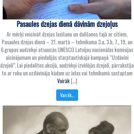
Pasaules dzejas dienā dāvinām dzejoļus
Ar mērķi veicināt dzejas lasīšanu un dalīšanos tajā ar citiem,
Pasaules dzejas dienā – 21. martā – tehnikuma 3.a, 3.b, 7., 19, un
6.grupas audzēkņi atsaucās UNESCO Latvijas nacionālās komisijas
aicinājumam un piedalījās starptautiskajā kampaņā “Uzdāvini
dzejoli”. Lai piedalītos akcijā, audzēkņi izvēlējās dzejoli, pārrakstīja
to ar roku un uzdāvināja kādam uz ielas vai tehnikumā sastaptam
Vairāk
[…]
Vairāk…