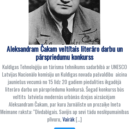
Aleksandram Čakam veltītais literāro darbu un
pārspriedumu konkurss
Kuldīgas Tehnoloģiju un tūrisma tehnikums sadarbībā ar UNESCO
Latvijas Nacionālo komisiju un Kuldīgas novada pašvaldību aicina
jauniešus vecumā no 15 līdz 20 gadiem piedalīties ikgadējā
literāro darbu un pārspriedumu konkursā. Šogad konkurss būs
veltīts latviešu modernās urbānās dzejas aizsācējam
Aleksandram Čakam, par kuru žurnāliste un prozaiķe Ineta
Meimane raksta: “Divdabīgais. Savijis ap sevi tādu noslēpumainības
plīvuru,
Vairāk
[…]