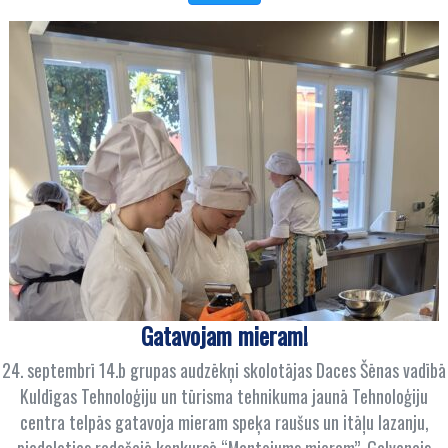
Gatavojam mieram!
24. septembrī 14.b grupas audzēkņi skolotājas Daces Šēnas vadībā
Kuldīgas Tehnoloģiju un tūrisma tehnikuma jaunā Tehnoloģiju
centra telpās gatavoja mieram speķa raušus un itāļu lazanju,