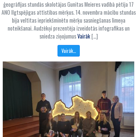
ģeogrāfijas stundās skolotājas Gunitas Meieres vadībā pētīja 17
ANO Ilgtspējīgas attīstības mērķus. 14. novembra mācību stundas
bija veltītas iepriekšminēto mērķu sasniegšanas līmeņa
noteikšanai. Audzēkņi prezentēja izveidotās infografikas un
sniedza ziņojumus
Vairāk
[…]
Vairāk…