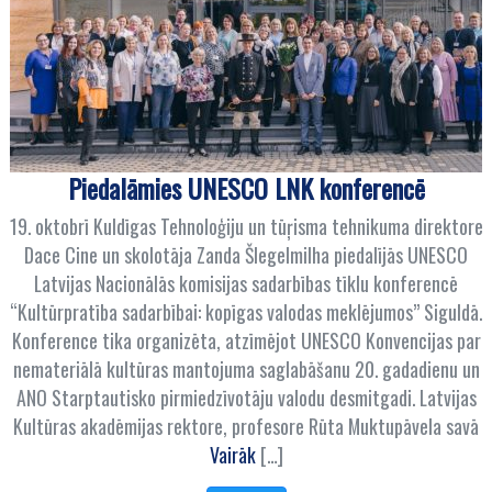
Piedalāmies UNESCO LNK konferencē
19. oktobrī Kuldīgas Tehnoloģiju un tūŗisma tehnikuma direktore
Dace Cine un skolotāja Zanda Šlegelmilha piedalījās UNESCO
Latvijas Nacionālās komisijas sadarbības tīklu konferencē
“Kultūrpratība sadarbībai: kopīgas valodas meklējumos” Siguldā.
Konference tika organizēta, atzīmējot UNESCO Konvencijas par
nemateriālā kultūras mantojuma saglabāšanu 20. gadadienu un
ANO Starptautisko pirmiedzīvotāju valodu desmitgadi. Latvijas
Kultūras akadēmijas rektore, profesore Rūta Muktupāvela savā
Vairāk
[…]