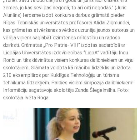
„Turiet savu valodu cieņā un godā un jums labi klāsies virs
zemes, jo kas sevi paš negodā, to arī citi negodās.” (Juris
Alunāns) Ierosme izdot konkursa darbus grāmatā pieder
Rīgas Tehniskās universitātes profesorei Alīdai Zigmundei,
kas grāmatas atvēršanas svētkos uzrunāja jaunos autorus un
vēlēja viņiem saglabāt dzimtenes mīlestību un radošo
dzirksti. Grāmatas „Pro Patria- VIII” izdotas sadarbībā ar
Liepājas Universitātes izdevniecības “LiepA” vadītāju Ingu
Ronči un tiks dāvinātas visiem konkursa dalībniekiem un viņu
skolotājiem. Grāmata veidota kā mācību līdzeklis un izdota
210 eksemplāros par Kuldīgas Tehnoloģiju un tūrisma
tehnikuma līdzekļiem. Paldies visiem simpozija dalībniekiem!
Informāciju sagatavoja skolotāja Zanda Šlegelmilha. Foto:
skolotāja Iveta Roga.