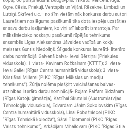
kopa), 60 pārspriedumi. Daugavpils, Trikāta, Rencēni, Rīga,
Ogre, Cēsis, Priekuļi, Ventspils un Viļāni, Rēzekne, Limbaži un
Lutriņi, Skrīveri u.c.– no šīm vietām nāk konkursa darbu autori.
Laureātiem noslēguma pasākumā tika dota iespēja uzstāties
ar savu darbu lasījumiem, ko viņi arī labprāt izmantoja. Par
māksliniecisko noskaņu pasākumā rūpējās tehnikuma
ansamblis Līgas Aleksandras Jāvaldes vadībā un kokļu
meistars Guntis Niedoliņš. Šī gada konkursa laureāti- literāro
darbu nominācijā: Galvenā balva- Ievai Bērziņai (Priekules
vidusskola); 1. vieta- Kevinam Rožkalnam (KTTT); 2. vieta-
Ievai Gailei (Rīgas Centra humanitārā vidusskola); 3. vieta-
Kristiānai Millerei (PIKC “Rīgas Mākslas un mediju
tehnikums”). Žūrija nolēma piešķirt veicināšanas balvas-
atzinības literāro darbu nominācijā- Rojam Ralfam Bidzānam
(Rīgas Katoļu ģimnāzija), Katrīnai Skutelei (Austrumlatvijas
Tehnoloģiju vidusskola), Edvardam Jānim Sokolovskim (Rīgas
Centra humanitārā vidusskola), Līnai Robežniecei (PIKC
“Rīgas Tehniskā koledža”), Sārai Tīdemanei (PIKC “Rīgas
Valsts tehnikums”), Arkādijam Mihailovam (PIKC “Rīgas Stila