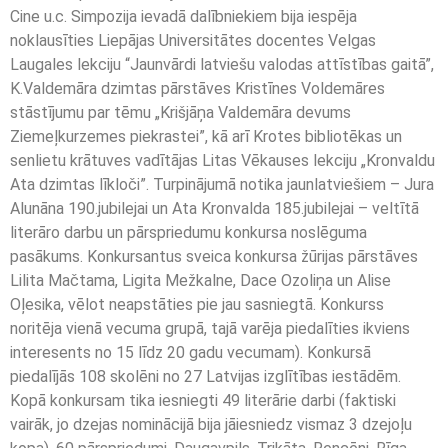
Cine u.c. Simpozija ievadā dalībniekiem bija iespēja
noklausīties Liepājas Universitātes docentes Velgas
Laugales lekciju “Jaunvārdi latviešu valodas attīstības gaitā”,
K.Valdemāra dzimtas pārstāves Kristīnes Voldemāres
stāstījumu par tēmu „Krišjāņa Valdemāra devums
Ziemeļkurzemes piekrastei”, kā arī Krotes bibliotēkas un
senlietu krātuves vadītājas Litas Vēkauses lekciju „Kronvaldu
Ata dzimtas līkloči”. Turpinājumā notika jaunlatviešiem – Jura
Alunāna 190.jubilejai un Ata Kronvalda 185.jubilejai – veltītā
literāro darbu un pārspriedumu konkursa noslēguma
pasākums. Konkursantus sveica konkursa žūrijas pārstāves
Lilita Mačtama, Ligita Mežkalne, Dace Ozoliņa un Alise
Oļesika, vēlot neapstāties pie jau sasniegtā. Konkurss
noritēja vienā vecuma grupā, tajā varēja piedalīties ikviens
interesents no 15 līdz 20 gadu vecumam). Konkursā
piedalījās 108 skolēni no 27 Latvijas izglītības iestādēm.
Kopā konkursam tika iesniegti 49 literārie darbi (faktiski
vairāk, jo dzejas nominācijā bija jāiesniedz vismaz 3 dzejoļu