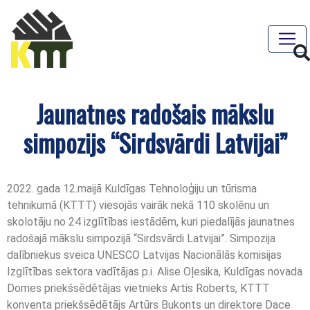
Jaunatnes radošais mākslu
simpozijs “Sirdsvārdi Latvijai”
2022. gada 12.maijā Kuldīgas Tehnoloģiju un tūrisma
tehnikumā (KTTT) viesojās vairāk nekā 110 skolēnu un
skolotāju no 24 izglītības iestādēm, kuri piedalījās jaunatnes
radošajā mākslu simpozijā “Sirdsvārdi Latvijai”. Simpozija
dalībniekus sveica UNESCO Latvijas Nacionālās komisijas
Izglītības sektora vadītājas p.i. Alise Oļesika, Kuldīgas novada
Domes priekšsēdētājas vietnieks Artis Roberts, KTTT
konventa priekšsēdētājs Artūrs Bukonts un direktore Dace