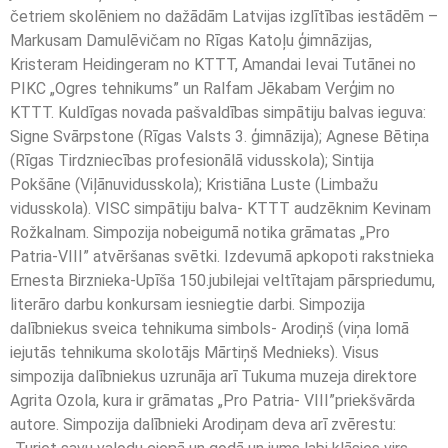
četriem skolēniem no dažādām Latvijas izglītības iestādēm –
Markusam Damulēvičam no Rīgas Katoļu ģimnāzijas,
Kristeram Heidingeram no KTTT, Amandai Ievai Tutānei no
PIKC „Ogres tehnikums” un Ralfam Jēkabam Verģim no
KTTT. Kuldīgas novada pašvaldības simpātiju balvas ieguva:
Signe Svārpstone (Rīgas Valsts 3. ģimnāzija); Agnese Bētiņa
(Rīgas Tirdzniecības profesionālā vidusskola); Sintija
Pokšāne (Viļānuvidusskola); Kristiāna Luste (Limbažu
vidusskola). VISC simpātiju balva- KTTT audzēknim Kevinam
Rožkalnam. Simpozija nobeigumā notika grāmatas „Pro
Patria-VIII” atvēršanas svētki. Izdevumā apkopoti rakstnieka
Ernesta Birznieka-Upīša 150.jubilejai veltītajam pārspriedumu,
literāro darbu konkursam iesniegtie darbi. Simpozija
dalībniekus sveica tehnikuma simbols- Arodiņš (viņa lomā
iejutās tehnikuma skolotājs Mārtiņš Mednieks). Visus
simpozija dalībniekus uzrunāja arī Tukuma muzeja direktore
Agrita Ozola, kura ir grāmatas „Pro Patria- VIII”priekšvārda
autore. Simpozija dalībnieki Arodiņam deva arī zvērestu: