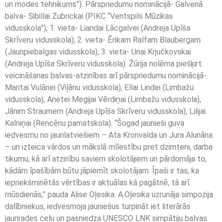
un modes tehnikums”). Pārspriedumu nominācijā- Galvenā
balva- Sibillai Zubrickai (PIKC “Ventspils Mūzikas
vidusskola”); 1. vieta- Liandai Lācgalvei (Andreja Upīša
Skrīveru vidusskola); 2. vieta- Ērikam Ralfam Blaubergam
(Jaunpiebalgas vidusskola); 3. vieta- Unai Krjučkovskai
(Andreja Upīša Skrīveru vidusskola). Žūrija nolēma piešķirt
veicināšanas balvas-atzinības arī pārspriedumu nominācijā-
Maritai Vulānei (Viļānu vidusskola), Ellai Lindei (Limbažu
vidusskola), Anetei Megijai Vērdiņai (Limbažu vidusskola),
Jānim Straumem (Andreja Upīša Skrīveru vidusskola), Lilijai
Kalniņai (Rencēnu pamatskola). “Šogad jaunieši guva
iedvesmu no jaunlatviešiem – Ata Kronvalda un Jura Alunāna
– un izteica vārdos un mākslā mīlestību pret dzimteni, darba
tikumu, kā arī atzinību saviem skolotājiem un pārdomāja to,
kādām īpašībām būtu jāpiemīt skolotājam. Īpaši ir tas, ka
iepriekšminētās vērtības ir aktuālas kā pagātnē, tā arī
mūsdienās,” pauda Alise Oļesika. A.Oļesika uzrunāja simpozija
dalībniekus, iedvesmoja jauniešus turpināt iet literārās
jaunrades ceļu un pasniedza UNESCO LNK simpātiju balvas