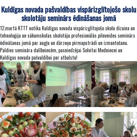
Kuldīgas novada pašvaldības vispārizglītojošo skolu
skolotāju seminārs ēdināšanas jomā
12.martā KTTT notika Kuldīgas novada vispārizglītojošo skolu dizaina un
tehnoloģiju un sākumskolas skolotāju profesionālās pilnveides seminārs
ēdināšanas jomā par augļu un dārzeņu pirmapstrādi un izmantošanu.
Paldies semināra dalībniecēm, pasniedzējai Solvitai Medniecei un
Kuldīgas novada pašvaldībai par atbalstu!