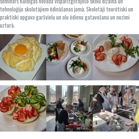
seminārs Kuldīgas novada vispārizglītojošo skolu dizaina un
tehnoloģiju skolotājiem ēdināšanas jomā. Skolotāji teorētiski un
praktiski apguva garšvielu un olu ēdienu gatavošanu un nozīmi
uzturā.