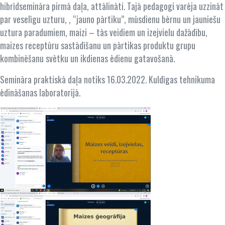
hibrīdsemināra pirmā daļa, attālināti. Tajā pedagogi varēja uzzināt
par veselīgu uzturu, , “jauno pārtiku”, mūsdienu bērnu un jauniešu
uztura paradumiem, maizi – tās veidiem un izejvielu dažādību,
maizes receptūru sastādīšanu un pārtikas produktu grupu
kombinēšanu svētku un ikdienas ēdienu gatavošanā.
Semināra praktiskā daļa notiks 16.03.2022. Kuldīgas tehnikuma
ēdināšanas laboratorijā.