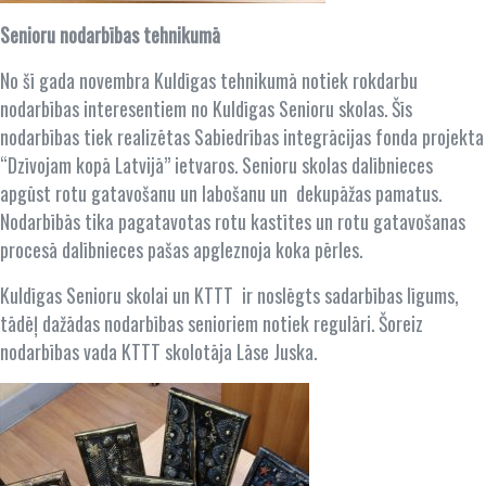
Senioru nodarbības tehnikumā
No šī gada novembra Kuldīgas tehnikumā notiek rokdarbu
nodarbības interesentiem no Kuldīgas Senioru skolas. Šīs
nodarbības tiek realizētas Sabiedrības integrācijas fonda projekta
“Dzīvojam kopā Latvijā” ietvaros. Senioru skolas dalībnieces
apgūst rotu gatavošanu un labošanu un dekupāžas pamatus.
Nodarbībās tika pagatavotas rotu kastītes un rotu gatavošanas
procesā dalībnieces pašas apgleznoja koka pērles.
Kuldīgas Senioru skolai un KTTT ir noslēgts sadarbības līgums,
tādēļ dažādas nodarbības senioriem notiek regulāri. Šoreiz
nodarbības vada KTTT skolotāja Lāse Juska.