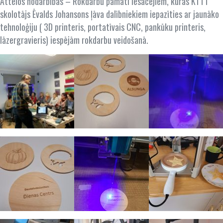
Attēlos nodarbības – Rokdarbu pamati iesācējiem, kurās KTTT
skolotājs Ēvalds Johansons ļāva dalībniekiem iepazīties ar jaunāko
tehnoloģiju ( 3D printeris, portatīvais CNC, pankūku printeris,
lāzergravieris) iespējām rokdarbu veidošanā.