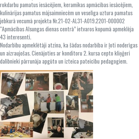
rokdarbu pamatus iesācējiem, keramikas apmācības iesācējiem,
kulinārijas pamatus mājsaimniecēm un veselīga uztura pamatus
jebkurā vecumā projekta Nr.21-02-AL31-A019.2201-000002
“Apmācības Alsungas dienas centrā” ietvaros kopumā apmeklēja
43 interesenti.
Nodarbību apmeklētāji atzina, ka šādas nodarbība ir ļoti noderīgas
un aizraujošas. Cienājoties ar konditoru 2. kursa cepto kliņģeri
dalībnieki pārrunāja apgūto un izteica pateicību pedagogiem.