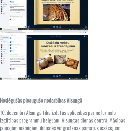
Noslēgušās pieaugušo nodarbības Alsungā
10. decembrī Alsungā tika izdotas apliecības par neformālo
izglītības programmu beigšanu Alsungas dienas centrā. Mācības
jaunajām māmiņām, ikdienas vingrošanas pamatus iesācējiem,