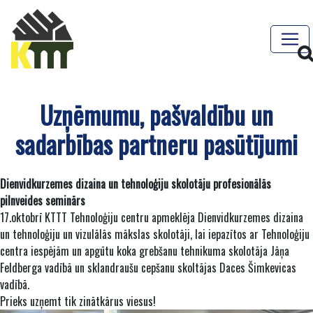
Uzņēmumu, pašvaldību un
sadarbības partneru pasūtījumi
Dienvidkurzemes dizaina un tehnoloģiju skolotāju profesionālās
pilnveides seminārs
17.oktobrī KTTT Tehnoloģiju centru apmeklēja Dienvidkurzemes dizaina
un tehnoloģiju un vizulālās mākslas skolotāji, lai iepazītos ar Tehnoloģiju
centra iespējām un apgūtu koka grebšanu tehnikuma skolotāja Jāņa
Feldberga vadībā un sklandraušu cepšanu skoltājas Daces Šimkevicas
vadībā.
Prieks uzņemt tik zinātkārus viesus!