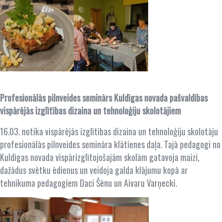
Profesionālās pilnveides seminārs Kuldīgas novada pašvaldības
vispārējās izglītības dizaina un tehnoloģiju skolotājiem
16.03. notika vispārējās izglītības dizaina un tehnoloģiju skolotāju
profesionālās pilnveides semināra klātienes daļa. Tajā pedagogi no
Kuldīgas novada vispārizglītojošajām skolām gatavoja maizi,
dažādus svētku ēdienus un veidoja galda klājumu kopā ar
tehnikuma pedagogiem Daci Šēnu un Aivaru Varņecki.