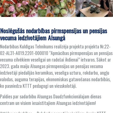
Noslēgušās nodarbības pirmspensijas un pensijas
vecuma iedzīvotājiem Alsungā
Nodarbības Kuldīgas Tehnikums realizēja projekta projekta Nr.22-
02-AL31-A019.2201-000010 “Apmācības pirmspensijas un pensijas
vecuma cilvēkiem veselīgai un radošai ikdienai” ietvaros. Sākot ar
2023. gada maiju Alsungas pirmspensijas un pensijas vecuma
iedzīvotāji piedalījās keramikas, veselīga uztura, rokdarbu, angļu
valodas, auguma terapijas, ekonomiskas gatavošanas nodarbībās,
ko pasniedza KTTT pedagogi un viesskolotāji.
Paldies par sadarbību Alsungas Daudzfunkcionālajam dienas
centram un visiem iesaistītajiem Alsungas iedzīvotājiem!