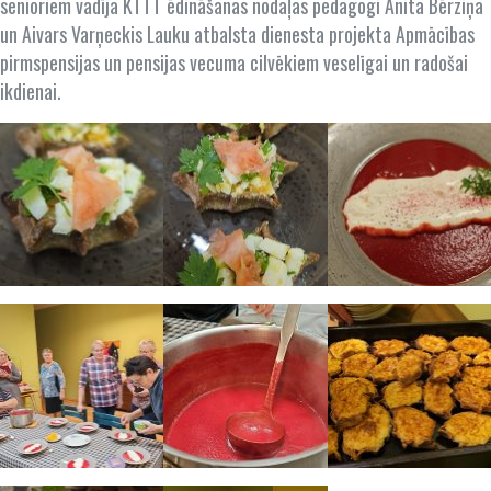
senioriem vadīja KTTT ēdināšanas nodaļas pedagogi Anita Bērziņa
un Aivars Varņeckis Lauku atbalsta dienesta projekta Apmācības
pirmspensijas un pensijas vecuma cilvēkiem veselīgai un radošai
ikdienai.