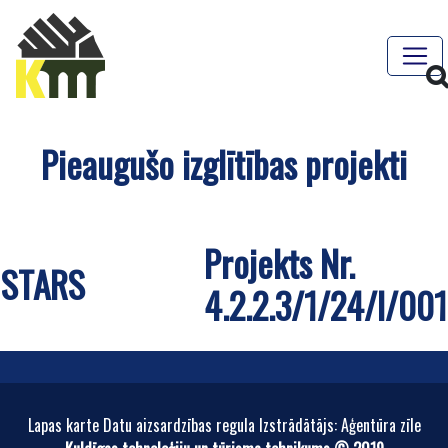
Pieaugušo izglītības projekti
Projekts Nr.
STARS
4.2.2.3/1/24/I/001
Lapas karte Datu aizsardzības regula Izstrādātājs: Aģentūra zīle