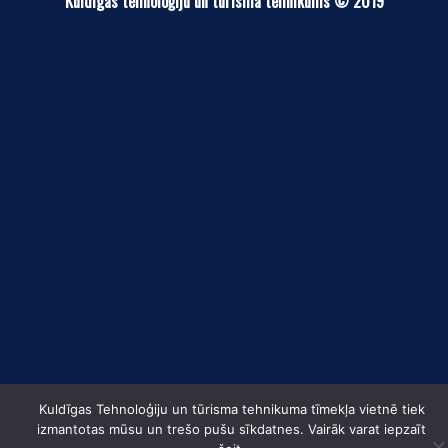
Kuldīgas tehnoloģiju un tūrisma tehnikums © 2019
Kuldīgas Tehnoloģiju un tūrisma tehnikuma tīmekļa vietnē tiek
izmantotas mūsu un trešo pušu sīkdatnes. Vairāk varat iepzaīt