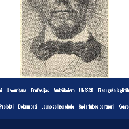
mi
Uzņemšana
Profesijas
Audzēkņiem
UNESCO
Pieaugušo izglītī
Projekti
Dokumenti
Jauno zellīšu skola
Sadarbības partneri
Konve