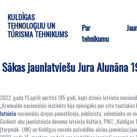
KULDĪGAS
TEHNOLOĢIJU UN
Par
Jau
TŪRISMA TEHNIKUMS
tehnikumu
Sākas jaunlatviešu Jura Alunāna 190
2022. gada 15.aprīlī apritēs 185 gadi, kopš dzimis latviešu nacionāl
„Kronvalda nacionālais instinkts bija spēcīgāks par citu tautiskās
latviešu
nacionālās dzejas pamatlicēja, publicista, valodnieka un vi
Godinot abu jaunlatviešu devumu latviešu kultūrā, PIKC „Kuldīgas 
(turpmāk- LNK) un Kuldīgas novada pašvaldību aicina jauniešus/jaun