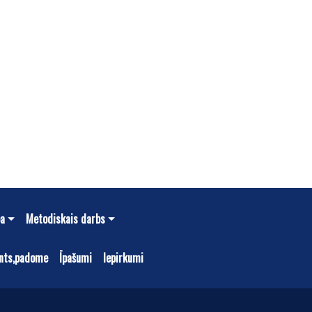
ba
Metodiskais darbs
nts,padome
Īpašumi
Iepirkumi