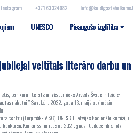
Instagram
+371 63324082
info@kuldigastehnikums.
kņiem
UNESCO
Pieaugušo izglītība
ubilejai veltītais literāro darbu un
etis, par kuru literāts un vēsturnieks Arveds Švābe ir teicis:
 tautas nākotni.” Savukārt 2022. gada 13. maijā atzīmēsim
ju.
atura centru (turpmāk- VISC), UNESCO Latvijas Nacionālo komisiju
mu konkursā. Konkurss noritēs no 2021. gada 10. decembra līdz