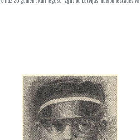
5 līdz 20 gadiem, kuri iegūst izglītību Latvijas mācību iestādēs vai