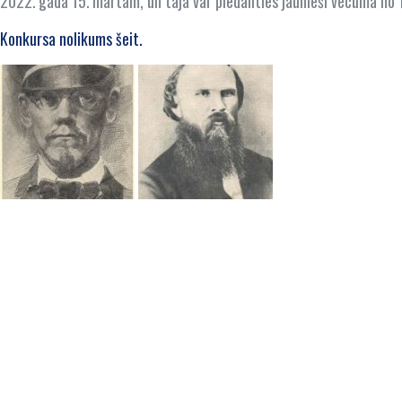
2022. gada 15. martam, un tajā var piedalīties jaunieši vecumā no 1
Konkursa nolikums šeit.