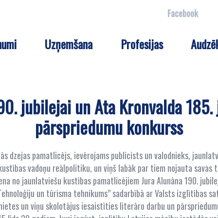
Facebook
numi
Uzņemšana
Profesijas
Audzē
. jubilejai un Ata Kronvalda 185. j
pārspriedumu konkurss
ās dzejas pamatlicējs, ievērojams publicists un valodnieks, jaunlatvi
 kustības vadoņu reālpolitiku, un viņš labāk par tiem nojauta savas
ena no jaunlatviešu kustības pamatlicējiem Jura Alunāna 190. jubile
Tehnoloģiju un tūrisma tehnikums” sadarbībā ar Valsts izglītības s
ietes un viņu skolotājus iesaistīties literāro darbu un pārspriedu