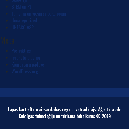
STEM un PL
Tūrisma un viesnīcu pakalpojumi
Uncategorized
UNESCO ASP
Meta
Pieteikties
Ierakstu plūsma
Komentāru padeve
WordPress.org
Lapas karte Datu aizsardzības regula Izstrādātājs: Aģentūra zīle
Kuldīgas tehnoloģiju un tūrisma tehnikums © 2019