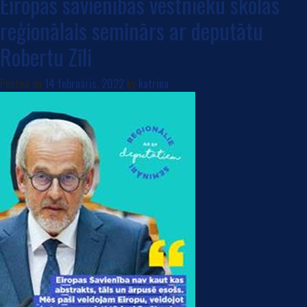
Eiropas savienības vēstnieku skolas
reģionālais seminārs ar deputātu
Robertu Zīli
Posted on
14 februāris, 2022
by
katrina