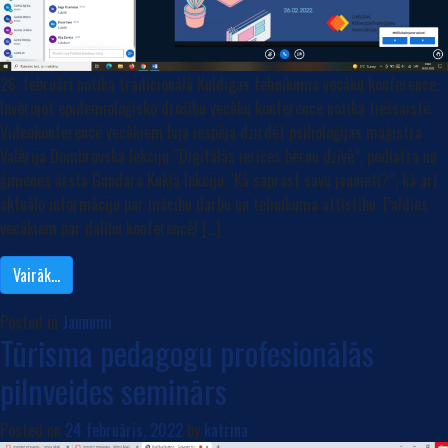
26. februārī notika tradicionālā Kuldīgas tehnikuma vecāku konference.
Ievērojot epidemioloģisko drošību vecāku konference notika tiešsaistē.
Videokonferencē vecākiem bija iespēja dzirdēt psiholoģijas maģistra
Valērija Dombrovska lekciju “Digitālās ierīces bērnu dzīvē”, pediatra un
ģimenes ārsta Gundara Kukļa lekciju “Kā saprast savu jaunieti?”, kā arī
aktuālo informāciju par mācību darbu un tehnikuma attīstību. Paldies
vecākiem par dalību konferencē! […]
Vairāk…
Posted in
Jaunumi
Tūrisma pedagogu profesionālās
pilnveides seminārs
Posted on
24 februāris, 2022
by
katrina