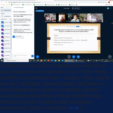
23.februārī tiešsaistes platformā BigBlueButton norisinājās tūrisma
jomas pedagogu profesionālās pilnveides seminārs “Moduļa “Reģionu
specifiskā tūrisma piedāvājuma analīze” sinerģija ar Latviešu valodu un
literatūru I”, kurā Kuldīgas tehnikuma skolotājas Gunita Meiere un
Zanda Šlegelmilha dalījās pieredzē par profesionālā moduļa un
vispārizglītojošā mācību priekšmeta sinerģiju, dodot klausītājiem
detalizētu informāciju, kā nonākt pie modulī paredzētajiem
sasniedzamajiem rezultātiem sadarbojoties
Vairāk
[…]