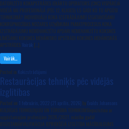
DATORIZĒTO KOKAPSTRĀDES IEKĀRTU OPERATORS (CNC) VISPĀRĒJĀ
VIDĒJĀ VAI PROFESIONĀLĀ (PĒC 12. KLASES) 1,5 GADI KO TU APGŪSI
TEHNIKUMĀ? INDIVIDUĀLU KOKA IZSTRĀDĀJUMU IZGATAVOŠANU
KOKRŪPNIECĪBAS NOZARES UZŅĒMUMA PAMATPROCESUS KOKA
IZSTRĀDĀJUMU NEMEHANIZĒTU APDARI NEMEHANIZĒTU KOKSNES
LĪMĒŠANU KOKSNES MEHĀNISKO APSTRĀDI KOKSNES MEHĀNISKĀS
APSTRĀDES
Vairāk
[…]
Vairāk…
Posted in
Kokizstrādājumi
Restaurācijas tehniķis pēc vidējās
izglītības
Posted on
1 februāris, 2022
(21 aprīlis, 2026)
by
Evalds Johansons
KULDĪGAS TEHNOLOĢIJU UN TŪRISMA TEHNIKUMSIepazīstina ar
apgūstamajām profesijām 2026./2027. mācību gadā!
IEGŪSTAMĀKVALIFIKĀCIJA IEPRIEKŠĒJĀ IZGLĪTĪBA MĀCĪBUILGUMS