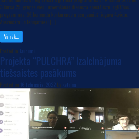
3 kursa 25. grupas viesu uzņemšanas dienesta speciālistu izglītības
programmas. 36 komandu konkurencē mūsu jaunieši ieguva 4.vietu.
Apsveicam un lepojamies! […]
Vairāk…
Posted in
Jaunumi
Projekta ‘’PULCHRA’’ izaicinājuma
tiešsaistes pasākums
Posted on
16 februāris, 2022
by
katrina