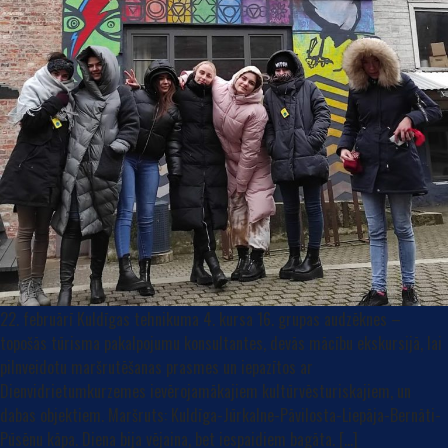
22. februārī Kuldīgas tehnikuma 4. kursa 16. grupas audzēknes –
topošās tūrisma pakalpojumu konsultantes, devās mācību ekskursijā, lai
pilnveidotu maršrutēšanas prasmes un iepazītos ar
Dienvidrietumkurzemes ievērojamākajiem kultūrvēsturiskajiem, un
dabas objektiem. Maršruts: Kuldīga-Jūrkalne-Pāvilosta-Liepāja-Bernāti-
Pūsēnu kāpa. Diena bija vējaina, bet iespaidiem bagāta. […]