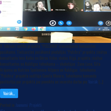
9. februārī notika projekta ‘’PULCHRA’’ izaicinājuma tiešsaistes
pasākums. Tiešsaistes pasākumā piedalījās ‘’Pulchra’’ projekta zinātņu
konsultante Ieva Kalka no Bērnu Vides skolas Rīgā, projekta zinātņu
konsultantes no Kuldīgas tehnikuma – skolotājas Zane Lase, Gita
Arājuma un Katrīna Spuleniece-Aišpure un Kuldīgas tehnikuma
‘’Pulchra’’ projekta vadītāja Gunita Meiere. Tehnikuma komanda
pastāstīja par projektā jau paveikto un iecerēto darbu pie
Vairāk
[…]
Vairāk…
Posted in
Jaunumi
,
Projekti