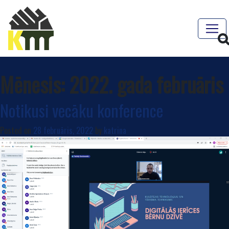
Mēnesis:
2022. gada februāris
Notikusi vecāku konference
Posted on
28 februāris, 2022
by
katrina