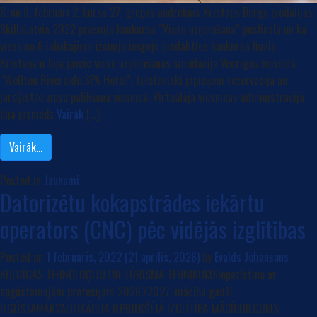
8. un 9. februārī 2. kursa 27. grupas audzēknis Kristaps Bergs piedalījās
SkillsLatvia 2022 prasmju konkursa “Viesu uzņemšana” pusfinālā un kā
viens no 6 labākajiem izcīnīja iespēju piedalīties konkursa finālā.
Kristapam bija jāveic viesu uzņemšanas simulācija Vecrīgas viesnīcā
“Wellton Riverside SPA Hotel”, telefoniski jāpieņem rezervācija un
jāreģistrē viesu palikšana viesnīcā. Virtuālajā viesnīcas administrācijā
bija jāsniedz
Vairāk
[…]
Vairāk…
Posted in
Jaunumi
Datorizētu kokapstrādes iekārtu
operators (CNC) pēc vidējās izglītības
Posted on
1 februāris, 2022
(21 aprīlis, 2026)
by
Evalds Johansons
KULDĪGAS TEHNOLOĢIJU UN TŪRISMA TEHNIKUMSIepazīstina ar
apgūstamajām profesijām 2026./2027. mācību gadā!
IEGŪSTAMĀKVALIFIKĀCIJA IEPRIEKŠĒJĀ IZGLĪTĪBA MĀCĪBUILGUMS