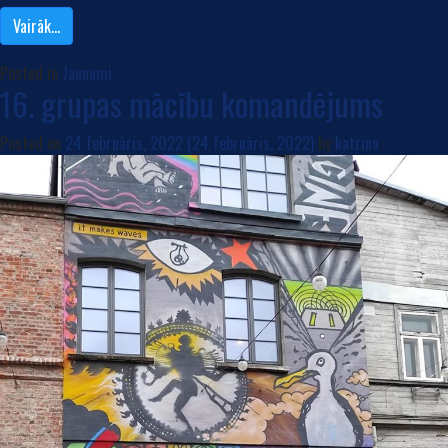
Vairāk…
Posted in
Jaunumi
16. grupas mācību komandējums
Posted on
24 februāris, 2022
(24 februāris, 2022)
by
katrina