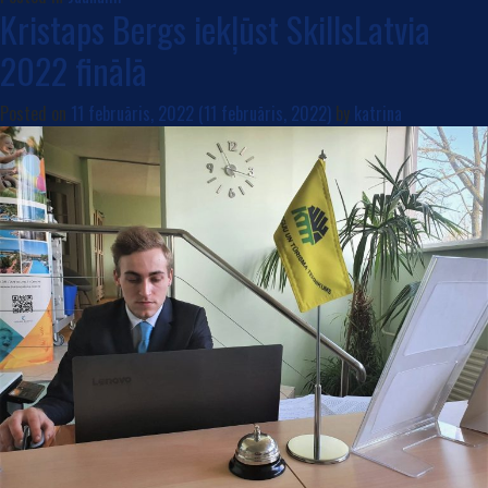
Kristaps Bergs iekļūst SkillsLatvia
2022 finālā
Posted on
11 februāris, 2022
(11 februāris, 2022)
by
katrina