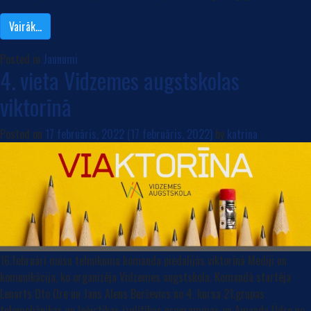
Vairāk…
Posted in
Jaunumi
4. vieta Vidzemes augstskolas
viktorīnā
Posted on
17 februāris, 2022
(17 februāris, 2022)
by
katrina
16.februārī mūsu tehnikuma komanda piedalījās viktorīnā Mediji un
komunikācija, ko organizēja Vidzemes augstskola. Komandā startēja
Lenarts Oto Ore un Jans Alens Berševics no 4. kursa 21.grupas
telemehānikas un loģistikas izglītības programmas un Amanda Ūdre no