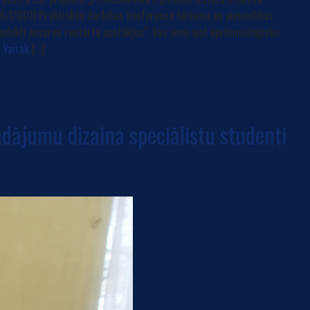
16/I/001) Praktiskās darbības konference tūrisma un viesmīlības
dukti nozares restarta apstākļos”, kas ievērojot epidemioloģisko
Vairāk
[…]
ādājumu dizaina speciālistu studenti