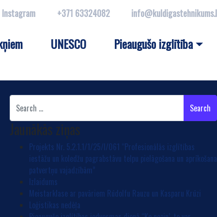
Instagram
+371 63324082
info@kuldigastehnikums.
kņiem
UNESCO
Pieaugušo izglītība
Search
Jaunākās ziņas
Projekts Nr. 5.2.1.1/1/25/I/061 “Profesionālās izglītības
iestāžu un koledžu pagrabstāvu telpu pielāgošana un aprīkošan
patvertņu vajadzībām”
Izlaidums
Meistarklase ar pavāriem Rūdolfu Rauzu un Kasparu Krūzi
Loģistikas nedēļa
Pieaugušo izglītības iedvesmas dienā “Ko nezin’, to var