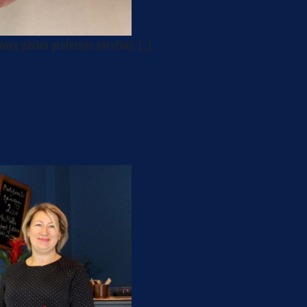
voja pāvāru profesijas pārstāvji. […]