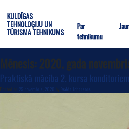
KULDĪGAS
TEHNOLOĢIJU UN
Par
Jau
TŪRISMA TEHNIKUMS
tehnikumu
Mēnesis:
2020. gada novembri
Praktiskā mācība 2. kursa konditorie
Posted on
25 novembris, 2020
by
Evalds Johansons