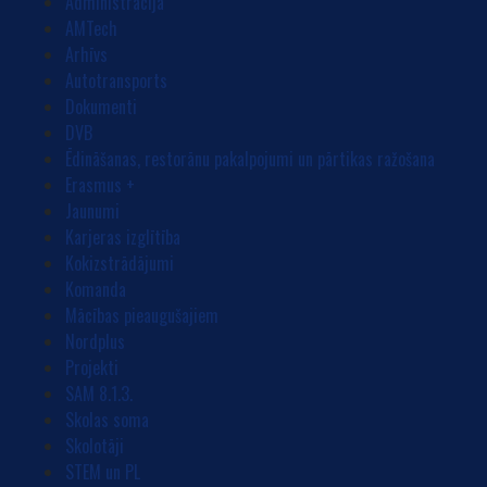
Administrācija
AMTech
Arhīvs
Autotransports
Dokumenti
DVB
Ēdināšanas, restorānu pakalpojumi un pārtikas ražošana
Erasmus +
Jaunumi
Karjeras izglītība
Kokizstrādājumi
Komanda
Mācības pieaugušajiem
Nordplus
Projekti
SAM 8.1.3.
Skolas soma
Skolotāji
STEM un PL