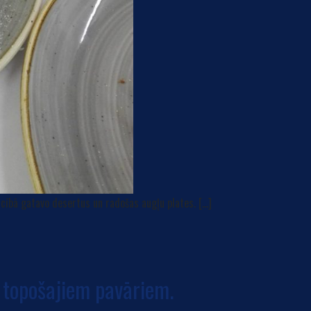
ācībā gatavo desertus un radošas augļu plates. […]
 topošajiem pavāriem.