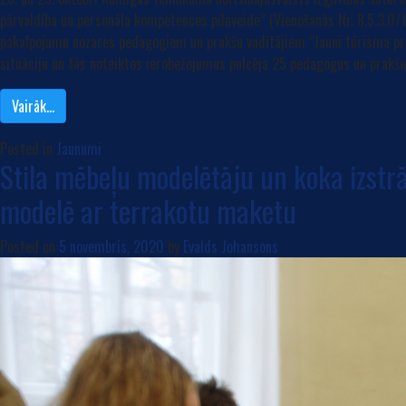
pārvaldība un personāla kompetences pilnveide” (Vienošanās Nr. 8.5.3.0/
pakalpojumu nozares pedagogiem un prakšu vadītājiem “Jauni tūrisma pro
situāciju un tās noteiktos ierobežojumus pulcēja 25 pedagogus un prakšu
Vairāk…
Posted in
Jaunumi
Stila mēbeļu modelētāju un koka izstr
modelē ar terrakotu maketu
Posted on
5 novembris, 2020
by
Evalds Johansons