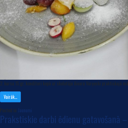
2. kursa 15.gr. konditori kopā ar skolotāju Aivaru Varņecki praktiskajā m
Vairāk…
Posted in
Jaunumi
Prakstiskie darbi ēdienu gatavošanā –