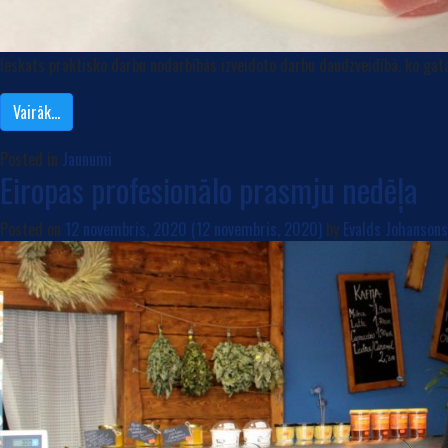
Ieskats praktisko darbu nodarbībās izveidoto darbu daudzveidībā, ko gata
Vairāk…
Posted in
Jaunumi
Eiropas profesionālo prasmju nedēļa
Posted on
12 novembris, 2020
(12 novembris, 2020)
by
Evalds Johansons