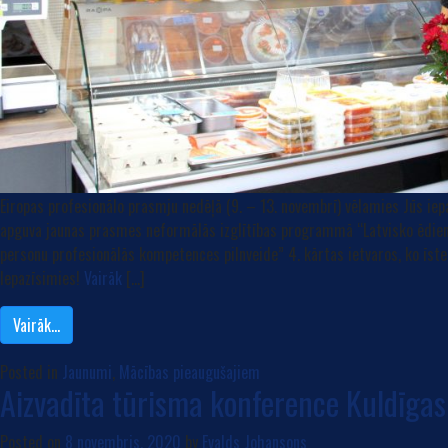
Eiropas profesionālo prasmju nedēļā (9. – 13. novembrī) vēlamies Jūs ie
apguva jaunas prasmes neformālās izglītības programmā “Latvisko ēdienu
personu profesionālās kompetences pilnveide” 4. kārtas ietvaros, ko īs
Iepazīsimies!
Vairāk
[…]
Vairāk…
Posted in
Jaunumi
,
Mācības pieaugušajiem
Aizvadīta tūrisma konference Kuldīga
Posted on
8 novembris, 2020
by
Evalds Johansons