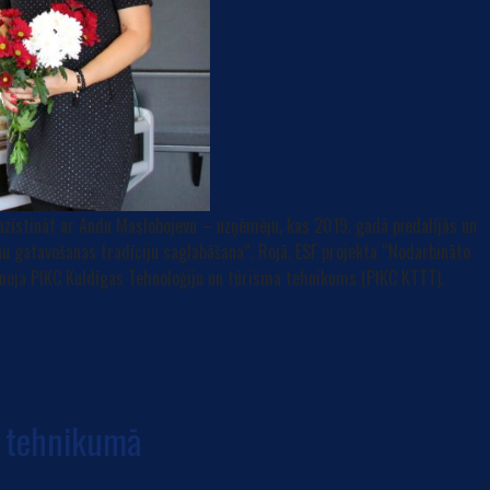
pazīstināt ar Andu Maslobojevu – uzņēmēju, kas 2019. gadā piedalījās un
 gatavošanas tradīciju saglabāšana”, Rojā, ESF projekta “Nodarbināto
tenoja PIKC Kuldīgas Tehnoloģiju un tūrisma tehnikums (PIKC KTTT).
s tehnikumā