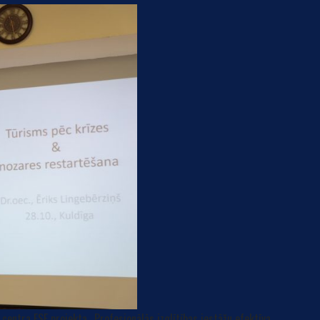
 centra ESF projekta „Profesionālās izglītības iestāžu efektīva