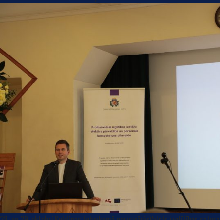
28. un 29. oktobrī Kuldīgas tehnikumā norisinājāsValsts izglītības satura