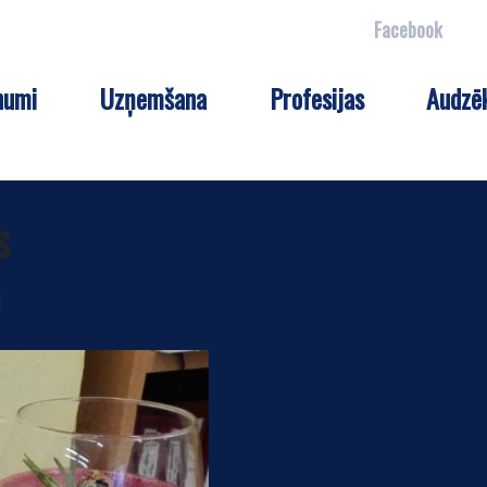
Facebook
numi
Uzņemšana
Profesijas
Audzē
s
m