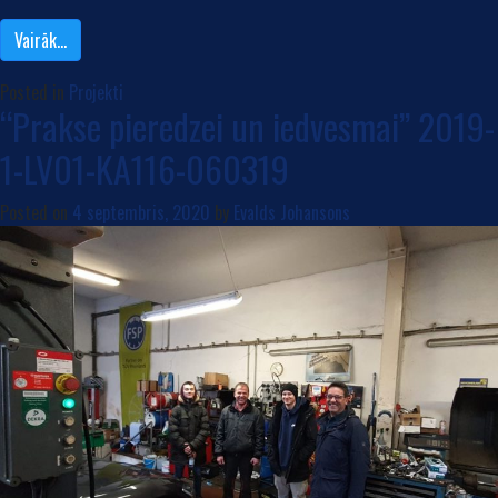
Vairāk…
Posted in
Projekti
“Prakse pieredzei un iedvesmai” 2019-
1-LV01-KA116-060319
Posted on
4 septembris, 2020
by
Evalds Johansons