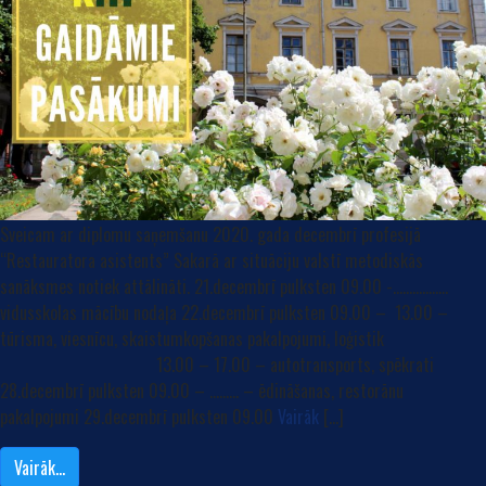
Sveicam ar diplomu saņemšanu 2020. gada decembrī profesijā
“Restauratora asistents” Sakarā ar situāciju valstī metodiskās
sanāksmes notiek attālināti. 21.decembrī pulksten 09.00 -……………..
vidusskolas mācību nodaļa 22.decembrī pulksten 09.00 – 13.00 –
tūrisma, viesnīcu, skaistumkopšanas pakalpojumi, loģistik
13.00 – 17.00 – autotransports, spēkrati
28.decembrī pulksten 09.00 – ……… – ēdināšanas, restorānu
pakalpojumi 29.decembrī pulksten 09.00
Vairāk
[…]
Vairāk…