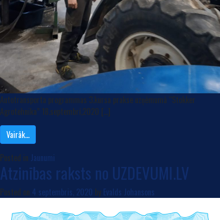
Autotransporta programmas 3.kursa prakse uzņēmumā “Stokker
Agrotehnika” 18.septembrī,2020 […]
Vairāk…
Posted in
Jaunumi
Atzinības raksts no UZDEVUMI.LV
Posted on
4 septembris, 2020
by
Evalds Johansons