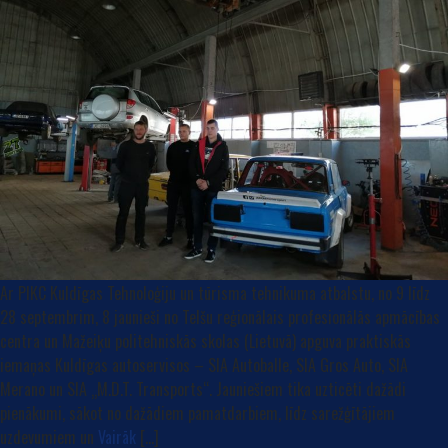
Ar PIKC Kuldīgas Tehnoloģiju un tūrisma tehnikuma atbalstu, no 9 līdz
28 septembrim, 8 jaunieši no Telšu reģionālais profesionālās apmācības
centra un Mažeiķu politehniskās skolas (Lietuvā) apguva praktiskās
iemaņas Kuldīgas autoservisos – SIA Autoballe, SIA Gros Auto, SIA
Merano un SIA „M.D.T. Transports“. Jauniešiem tika uzticēti dažādi
pienākumi, sākot no dažādiem pamatdarbiem, līdz sarežģītājiem
uzdevumiem un
Vairāk
[…]