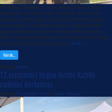
PIKC Kuldīgas Tehnoloģiju un tūrisma tehnikuma 2.kursa 4.grupas
Mēbeļu dizaina speciālisti trešdien, 16.septembrī, devās mācību
ekskursijā un plenērā uz Talsu ainavu taku. Mācību ekskursiju vadīja:
vēstures skolotāja Gunita Meiere gleznošanas skolotāja Elita Asne
grupas audzinātāja Biruta Aišpure tehnikuma direktore Dace Cine
Mācības ekskursijas laikā iepazināmies ar Talsu vēsturi un arhitektūru,
ievērojamiem māksliniekiem un viņu darbiem.
Vairāk
[…]
Vairāk…
Posted in
Jaunumi
12.septembrī tirgus lustēs Kabilē
radošās darbnīcas
Posted on
22 septembris, 2020
by
Evalds Johansons