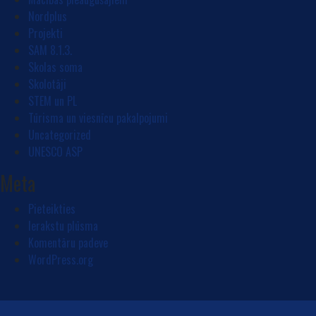
Nordplus
Projekti
SAM 8.1.3.
Skolas soma
Skolotāji
STEM un PL
Tūrisma un viesnīcu pakalpojumi
Uncategorized
UNESCO ASP
Meta
Pieteikties
Ierakstu plūsma
Komentāru padeve
WordPress.org