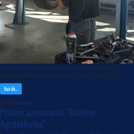
Autotransporta programmas diplomands no ‘Jauniešu garantijas’
projekta kvalifikācijas praksē autoservisā Dobelē,18.sept.,2020. […]
Vairāk…
Posted in
Jaunumi
Prakse uzņēmumā “Stokker
Agrotehnika”