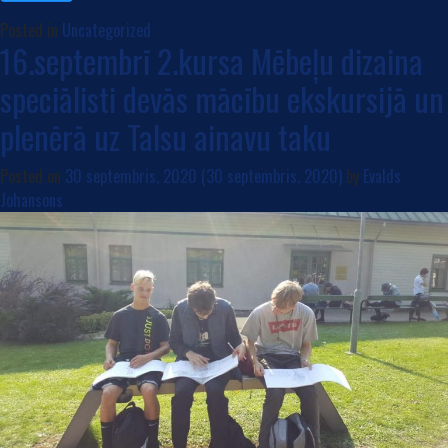
Posted in
Uncategorized
16.septembrī 2.kursa Mēbeļu dizaina
speciālisti devās mācību ekskursijā un
plenērā uz Talsu ainavu taku
Posted on
30 septembris, 2020
(30 septembris, 2020)
by
Evalds
Johansons