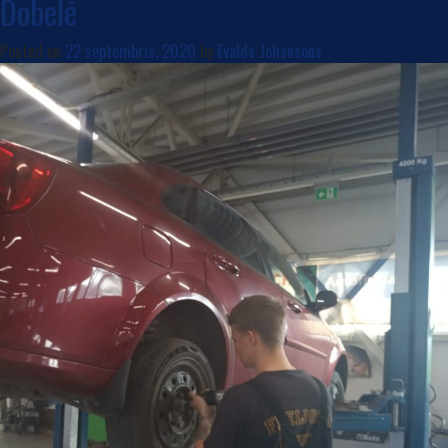
Dobelē
Posted on
22 septembris, 2020
by
Evalds Johansons