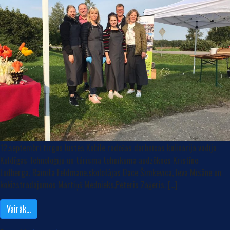
12.septembrī tirgus lustēs Kabilē radošās darbnīcas kulinārijā vadīja
Kuldīgas Tehnoloģiju un tūrisma tehnikuma audzēknes Kristīne
Ludberga, Rainita Feldmane,skolotājas Dace Šimkevica, Ieva Misāne un
kokizstrādājumos Mārtiņš Mednieks,Pēteris Zāģeris. […]
Vairāk…