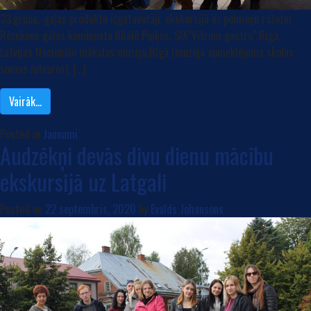
33.grupa,-gaļas produktu izgatavotāji, ekskursijā uz pelmeņu ražotni
Rēzeknes gaļas kombināta filiālē Piņķos, SIA”Vitrum gastro”,Rīgā,
Latvijas Nacionālo mākslas muzeju,Rīgā (muzeja apmeklējums skolas
somas ietvaros). […]
Vairāk…
Posted in
Jaunumi
Audzēkņi devās divu dienu mācību
ekskursijā uz Latgali
Posted on
22 septembris, 2020
by
Evalds Johansons