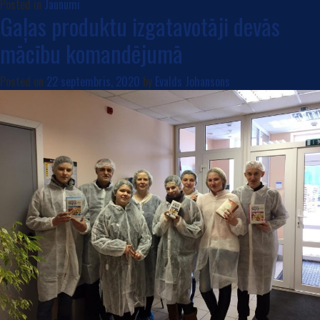
Posted in
Jaunumi
Gaļas produktu izgatavotāji devās
mācību komandējumā
Posted on
22 septembris, 2020
by
Evalds Johansons