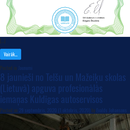
[…]
Vairāk…
Posted in
Jaunumi
8 jaunieši no Telšu un Mažeiķu skolas
(Lietuvā) apguva profesionālās
iemaņas Kuldīgas autoservisos
Posted on
29 septembris, 2020
(1 oktobris, 2020)
by
Evalds Johansons