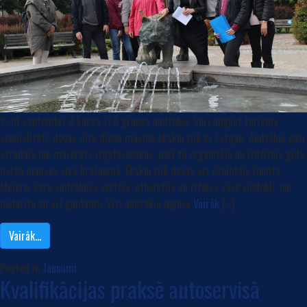
9.,10 septembrī 4.kursa 17.b grupas audzēkņi, kuri apgūst tūrisma
specialitāti, devās divu dienu mācību ekskursijā uz Latgali. Audzēkņi paši
strādāja pie maršruta izgatavošanas, paši to organizēja un izdzīvoja gida
darba nianses visā krāšņumā. Ekskursijā devās arī skolotāja Gunita
Meiere, kura audzēkņus vērtēja, atbalstīja un izteica savu viedokli, par
padarīto un arī gaidāmo. Visi audzēkņi ieguva
Vairāk
[…]
Vairāk…
Posted in
Jaunumi
Kvalifikācijas praksē autoservisā