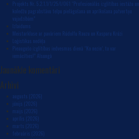
Projekts Nr. 5.2.1.1/1/25/I/061 “Profesionālās izglītības iestāžu un
koledžu pagrabstāvu telpu pielāgošana un aprīkošana patvertņu
vajadzībām”
Izlaidums
Meistarklase ar pavāriem Rūdolfu Rauzu un Kasparu Krūzi
Loģistikas nedēļa
Pieaugušo izglītības iedvesmas dienā “Ko nezin’, to var
iemācīties!” Alsungā
Jaunākie komentāri
Arhīvi
augusts (2026)
jūnijs (2026)
maijs (2026)
aprīlis (2026)
marts (2026)
februāris (2026)