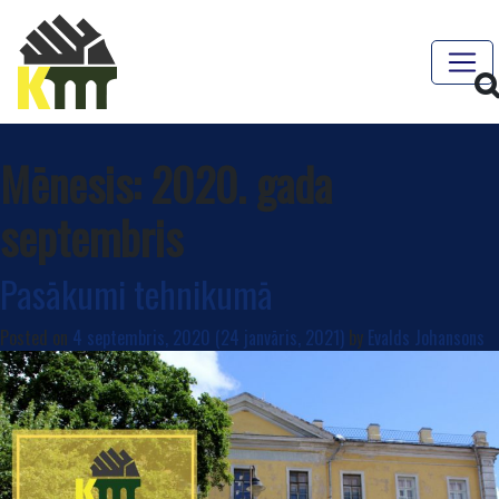
Mēnesis:
2020. gada
septembris
Pasākumi tehnikumā
Posted on
4 septembris, 2020
(24 janvāris, 2021)
by
Evalds Johansons