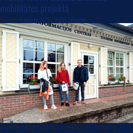
mobilitātes projektā
Posted on
4 augusts, 2021
by
Evalds Johansons
Tehnikuma studenti 02.08.2021. uzsāk praksi un to turpinās līdz