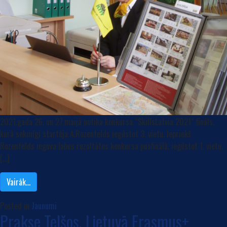
2021.gada 26. un 27.maijā notika konkursa “SkillsLatvia 2021” fināls,
kurā sekmīgi startēja A.Rozenfelds iegūstot 3. vietu. Iepriekš
Rozenfelds ieguva labus rezultātus konkursa pusfinālā, iegūstot 1. vietu.
[…]
Vairāk…
Posted in
Jaunumi
Prakse Telšos, Lietuvā Erasmus+