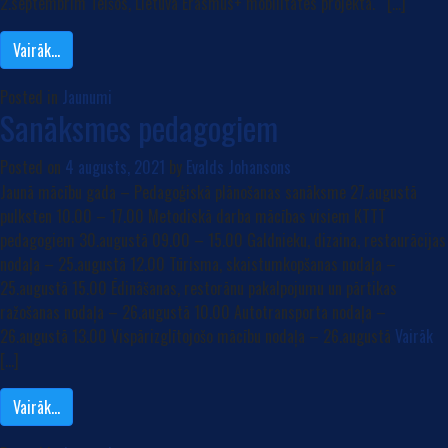
2.septembrim Telšos, Lietuvā Erasmus+ mobilitātes projektā. […]
Vairāk…
Posted in
Jaunumi
Sanāksmes pedagogiem
Posted on
4 augusts, 2021
by
Evalds Johansons
Jaunā mācību gada – Pedagoģiskā plānošanas sanāksme 27.augustā
pulksten 10.00 – 17.00 Metodiskā darba mācības visiem KTTT
pedagogiem 30.augustā 09.00 – 15.00 Galdnieku, dizaina, restaurācijas
nodaļa – 25.augustā 12.00 Tūrisma, skaistumkopšanas nodaļa –
25.augustā 15.00 Ēdināšanas, restorānu pakalpojumu un pārtikas
ražošanas nodaļa – 26.augustā 10.00 Autotransporta nodaļa –
26.augustā 13.00 Vispārizglītojošo mācību nodaļa – 26.augustā
Vairāk
[…]
Vairāk…