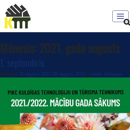
Mēnesis:
2021. gada augusts
1. septembris
Posted on
30 augusts, 2021
(30 augusts, 2021)
by
Evalds Johansons