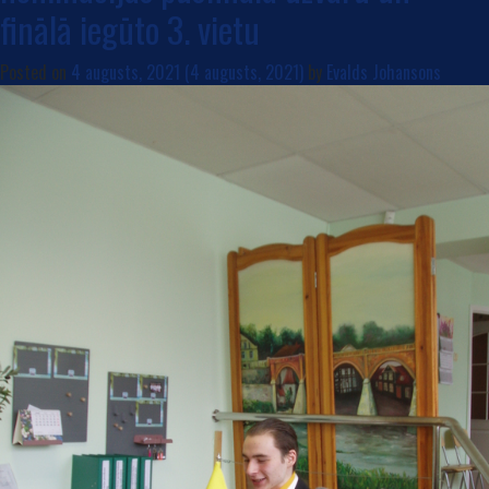
finālā iegūto 3. vietu
Posted on
4 augusts, 2021
(4 augusts, 2021)
by
Evalds Johansons