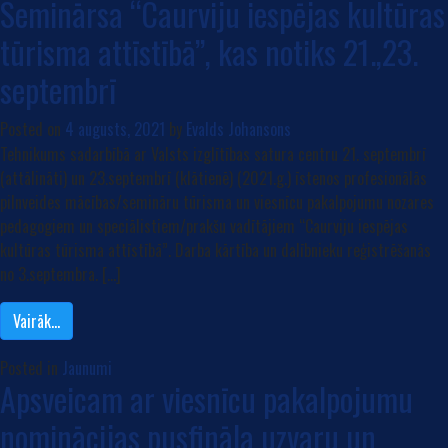
Seminārsa “Caurviju iespējas kultūras
tūrisma attīstībā”, kas notiks 21.,23.
septembrī
Posted on
4 augusts, 2021
by
Evalds Johansons
Tehnikums sadarbībā ar Valsts izglītības satura centru 21. septembrī
(attālināti) un 23.septembrī (klātienē) (2021.g.) īstenos profesionālās
pilnveides mācības/semināru tūrisma un viesnīcu pakalpojumu nozares
pedagogiem un speciālistiem/prakšu vadītājiem “Caurviju iespējas
kultūras tūrisma attīstībā”. Darba kārtība un dalībnieku reģistrēšanās
no 3.septembra. […]
Vairāk…
Posted in
Jaunumi
Apsveicam ar viesnīcu pakalpojumu
nominācijas pusfināla uzvaru un