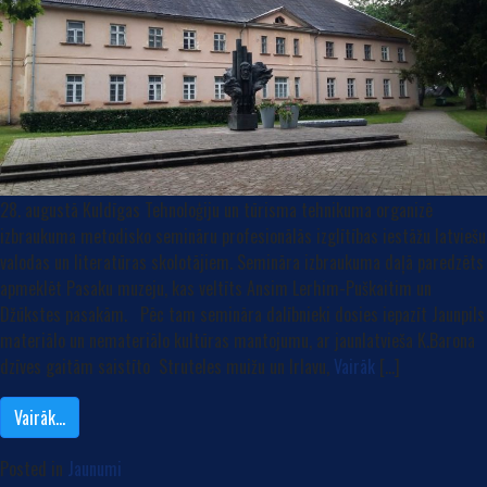
28. augustā Kuldīgas Tehnoloģiju un tūrisma tehnikuma organizē
izbraukuma metodisko semināru profesionālās izglītības iestāžu latviešu
valodas un literatūras skolotājiem. Semināra izbraukuma daļā paredzēts
apmeklēt Pasaku muzeju, kas veltīts Ansim Lerhim-Puškaitim un
Džūkstes pasakām. Pēc tam semināra dalībnieki dosies iepazīt Jaunpils
materiālo un nemateriālo kultūras mantojumu, ar jaunlatvieša K.Barona
dzīves gaitām saistīto Struteles muižu un Irlavu,
Vairāk
[…]
Vairāk…
Posted in
Jaunumi