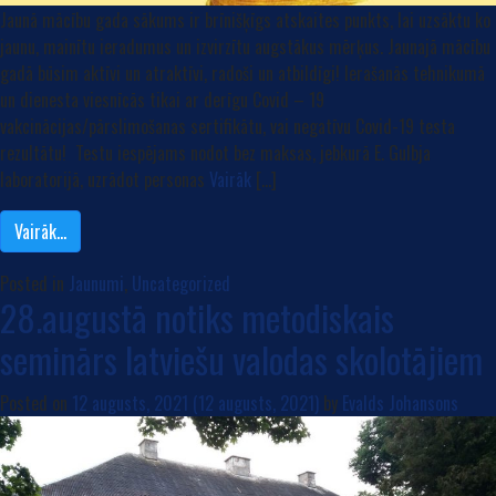
Jaunā mācību gada sākums ir brīnišķīgs atskaites punkts, lai uzsāktu ko
jaunu, mainītu ieradumus un izvirzītu augstākus mērķus. Jaunajā mācību
gadā būsim aktīvi un atraktīvi, radoši un atbildīgi! Ierašanās tehnikumā
un dienesta viesnīcās tikai ar derīgu Covid – 19
vakcinācijas/pārslimošanas sertifikātu, vai negatīvu Covid-19 testa
rezultātu! Testu iespējams nodot bez maksas, jebkurā E. Gulbja
laboratorijā, uzrādot personas
Vairāk
[…]
Vairāk…
Posted in
Jaunumi
,
Uncategorized
28.augustā notiks metodiskais
seminārs latviešu valodas skolotājiem
Posted on
12 augusts, 2021
(12 augusts, 2021)
by
Evalds Johansons