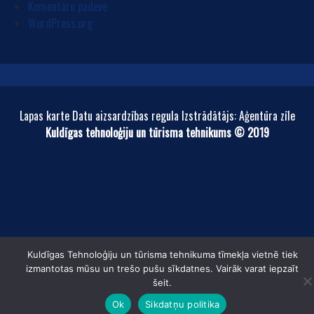
Komentāru padeve
WordPress.org
Lapas karte Datu aizsardzības regula Izstrādātājs: Aģentūra zīle
Kuldīgas tehnoloģiju un tūrisma tehnikums © 2019
Kuldīgas Tehnoloģiju un tūrisma tehnikuma tīmekļa vietnē tiek
izmantotas mūsu un trešo pušu sīkdatnes. Vairāk varat iepzaīt
šeit.
Ok
Sikdatņu politika