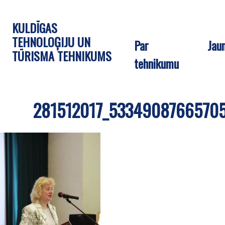
KULDĪGAS
TEHNOLOĢIJU UN
Par
Jau
TŪRISMA TEHNIKUMS
tehnikumu
281512017_53349087665705