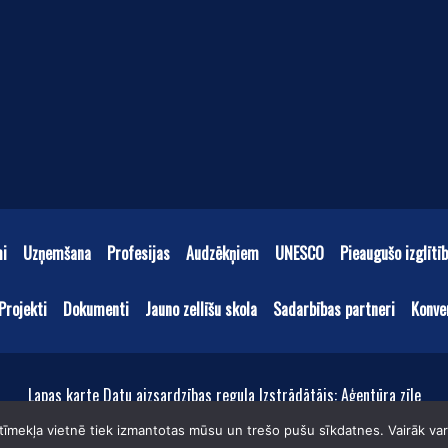
mi
Uzņemšana
Profesijas
Audzēkņiem
UNESCO
Pieaugušo izglītī
Projekti
Dokumenti
Jauno zellīšu skola
Sadarbības partneri
Konve
Lapas karte Datu aizsardzības regula Izstrādātājs: Aģentūra zīle
Kuldīgas tehnoloģiju un tūrisma tehnikums © 2019
īmekļa vietnē tiek izmantotas mūsu un trešo pušu sīkdatnes. Vairāk vara