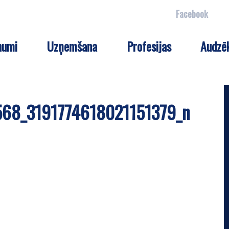
Facebook
numi
Uzņemšana
Profesijas
Audzē
68_3191774618021151379_n