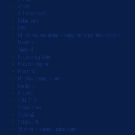
Arhīvs
Autotransports
Dokumenti
DVB
Ēdināšanas, restorānu pakalpojumi un pārtikas ražošana
Erasmus +
Jaunumi
Karjeras izglītība
Kokizstrādājumi
Komanda
Mācības pieaugušajiem
Nordplus
Projekti
SAM 8.1.3.
Skolas soma
Skolotāji
STEM un PL
Tūrisma un viesnīcu pakalpojumi