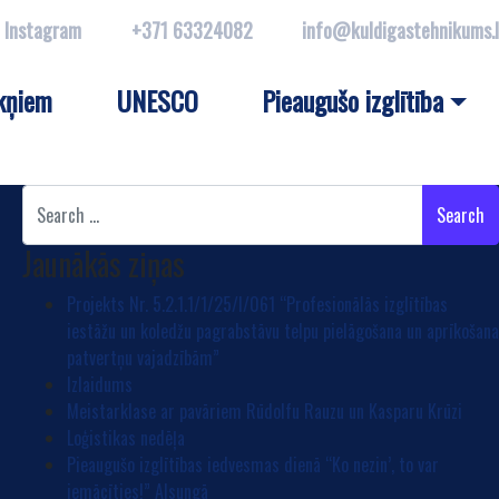
Instagram
+371 63324082
info@kuldigastehnikums.
kņiem
UNESCO
Pieaugušo izglītība
Search
Jaunākās ziņas
Projekts Nr. 5.2.1.1/1/25/I/061 “Profesionālās izglītības
iestāžu un koledžu pagrabstāvu telpu pielāgošana un aprīkošan
patvertņu vajadzībām”
Izlaidums
Meistarklase ar pavāriem Rūdolfu Rauzu un Kasparu Krūzi
Loģistikas nedēļa
Pieaugušo izglītības iedvesmas dienā “Ko nezin’, to var
iemācīties!” Alsungā