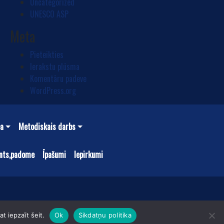
Uncategorized
UNESCO ASP
Meta
Pieteikties
Ierakstu plūsma
Komentāru padeve
WordPress.org
ba
Metodiskais darbs
nts,padome
Īpašumi
Iepirkumi
t iepzaīt šeit.
Ok
Sikdatņu politika