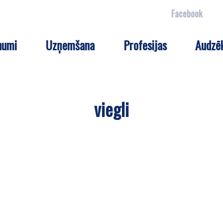
Facebook
numi
Uzņemšana
Profesijas
Audzē
viegli