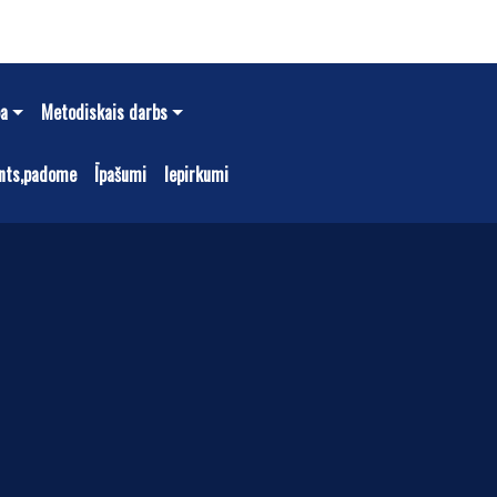
ba
Metodiskais darbs
nts,padome
Īpašumi
Iepirkumi