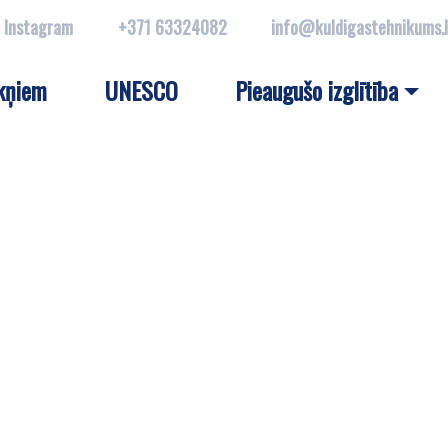
Instagram
+371 63324082
info@kuldigastehnikums.
kņiem
UNESCO
Pieaugušo izglītība