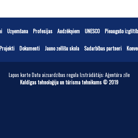
mi
Uzņemšana
Profesijas
Audzēkņiem
UNESCO
Pieaugušo izglītī
Projekti
Dokumenti
Jauno zellīšu skola
Sadarbības partneri
Konve
Lapas karte Datu aizsardzības regula Izstrādātājs: Aģentūra zīle
Kuldīgas tehnoloģiju un tūrisma tehnikums © 2019