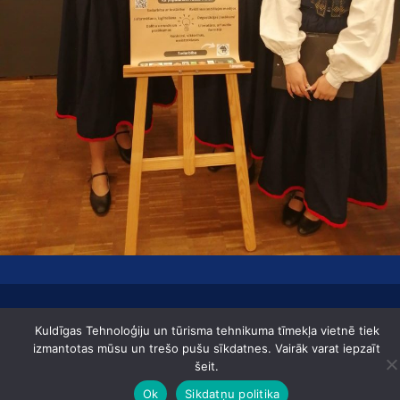
Lapas karte Datu aizsardzības regula Izstrādātājs: Aģentūra zīle
Kuldīgas Tehnoloģiju un tūrisma tehnikuma tīmekļa vietnē tiek
Kuldīgas tehnoloģiju un tūrisma tehnikums © 2019
izmantotas mūsu un trešo pušu sīkdatnes. Vairāk varat iepzaīt
šeit.
Ok
Sikdatņu politika