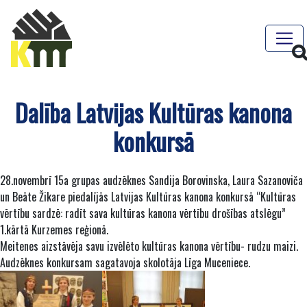
Dalība Latvijas Kultūras kanona
konkursā
28.novembrī 15a grupas audzēknes Sandija Borovinska, Laura Sazanoviča
un Beāte Žikare piedalījās Latvijas Kultūras kanona konkursā “Kultūras
vērtību sardzē: radīt sava kultūras kanona vērtību drošības atslēgu”
1.kārtā Kurzemes reģionā.
Meitenes aizstāvēja savu izvēlēto kultūras kanona vērtību- rudzu maizi.
Audzēknes konkursam sagatavoja skolotāja Līga Muceniece.