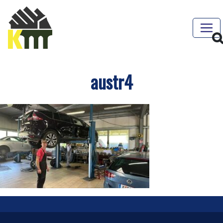
austr4