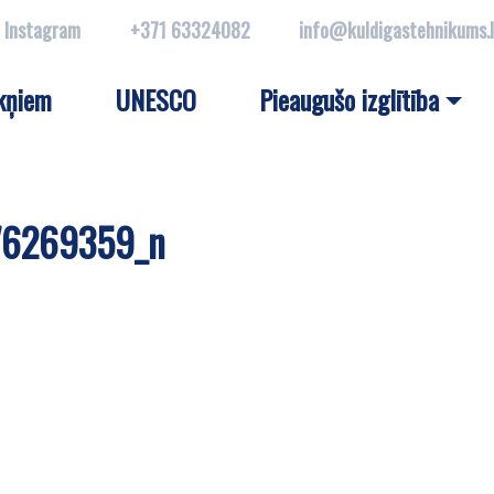
Instagram
+371 63324082
info@kuldigastehnikums.
kņiem
UNESCO
Pieaugušo izglītība
76269359_n