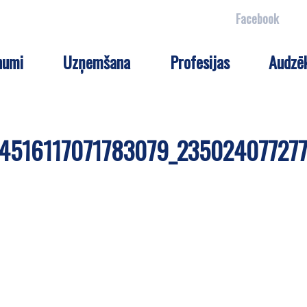
Facebook
numi
Uzņemšana
Profesijas
Audzē
_4516117071783079_23502407727