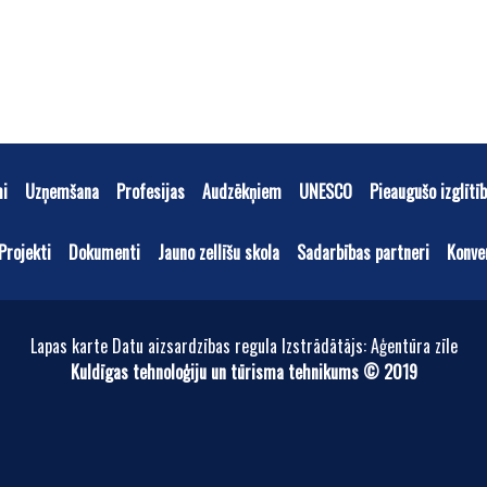
mi
Uzņemšana
Profesijas
Audzēkņiem
UNESCO
Pieaugušo izglītī
Projekti
Dokumenti
Jauno zellīšu skola
Sadarbības partneri
Konve
Lapas karte Datu aizsardzības regula Izstrādātājs: Aģentūra zīle
Kuldīgas tehnoloģiju un tūrisma tehnikums © 2019