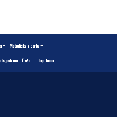
ba
Metodiskais darbs
nts,padome
Īpašumi
Iepirkumi