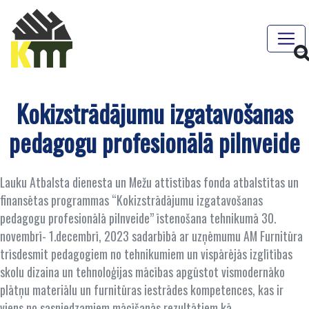
Kokizstrādājumu izgatavošanas
pedagogu profesionālā pilnveide
Lauku Atbalsta dienesta un Mežu attīstības fonda atbalstītas un
finansētas programmas “Kokizstrādājumu izgatavošanas
pedagogu profesionālā pilnveide” īstenošana tehnikumā 30.
novembrī- 1.decembrī, 2023 sadarbībā ar uzņēmumu AM Furnitūra
trīsdesmit pedagogiem no tehnikumiem un vispārējās izglītības
skolu dizaina un tehnoloģijas mācības apgūstot vismodernāko
plātņu materiālu un furnitūras iestrādes kompetences, kas ir
viens no sasniedzamiem mācīšanās rezultātiem kā