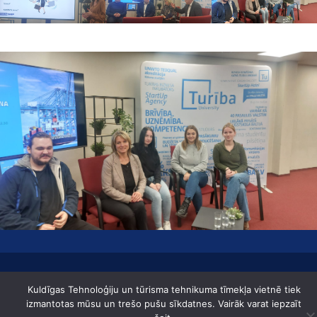
Lapas karte Datu aizsardzības regula Izstrādātājs: Aģentūra zīle
Kuldīgas Tehnoloģiju un tūrisma tehnikuma tīmekļa vietnē tiek
Kuldīgas tehnoloģiju un tūrisma tehnikums © 2019
izmantotas mūsu un trešo pušu sīkdatnes. Vairāk varat iepzaīt