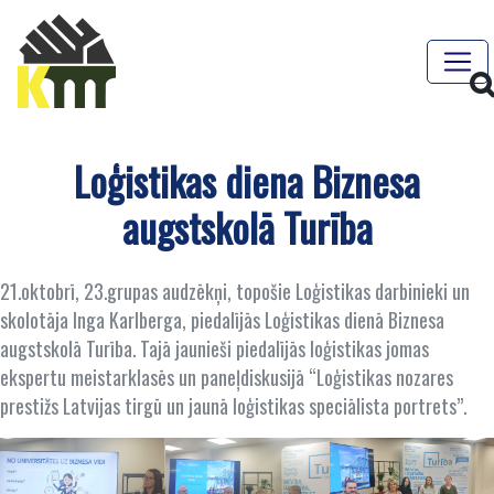
Loģistikas diena Biznesa
augstskolā Turība
21.oktobrī, 23.grupas audzēkņi, topošie Loģistikas darbinieki un
skolotāja Inga Karlberga, piedalījās Loģistikas dienā Biznesa
augstskolā Turība. Tajā jaunieši piedalījās loģistikas jomas
ekspertu meistarklasēs un paneļdiskusijā “Loģistikas nozares
prestižs Latvijas tirgū un jaunā loģistikas speciālista portrets”.