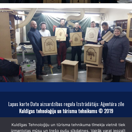
Lapas karte Datu aizsardzības regula Izstrādātājs: Aģentūra zīle
Kuldīgas tehnoloģiju un tūrisma tehnikums © 2019
Kuldīgas Tehnoloģiju un tūrisma tehnikuma tīmekļa vietnē tiek
izmantotas mūsu un trešo pušu sīkdatnes. Vairāk varat iepzaīt