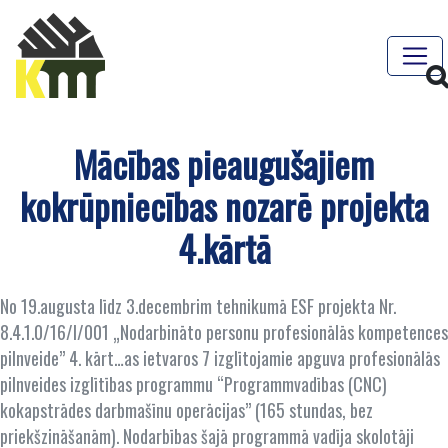
Mācības pieaugušajiem
kokrūpniecības nozarē projekta
4.kārtā
No 19.augusta līdz 3.decembrim tehnikumā ESF projekta Nr.
8.4.1.0/16/I/001 „Nodarbināto personu profesionālās kompetences
pilnveide” 4. kārt…as ietvaros 7 izglītojamie apguva profesionālās
pilnveides izglītības programmu “Programmvadības (CNC)
kokapstrādes darbmašīnu operācijas” (165 stundas, bez
priekšzināšanām). Nodarbības šajā programmā vadīja skolotāji