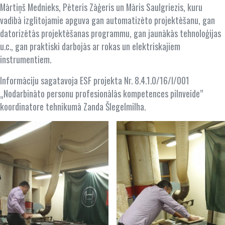
Mārtiņš Mednieks, Pēteris Zāģeris un Māris Saulgriezis, kuru
vadībā izglītojamie apguva gan automatizēto projektēšanu, gan
datorizētās projektēšanas programmu, gan jaunākās tehnoloģijas
u.c., gan praktiski darbojās ar rokas un elektriskajiem
instrumentiem.
Informāciju sagatavoja ESF projekta Nr. 8.4.1.0/16/I/001
„Nodarbināto personu profesionālās kompetences pilnveide”
koordinatore tehnikumā Zanda Šlegelmilha.