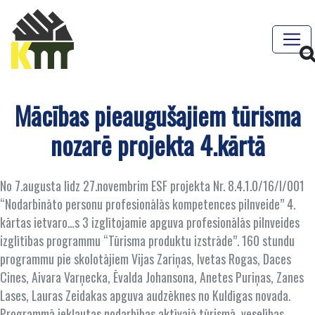
Mācības pieaugušajiem tūrisma
nozarē projekta 4.kārtā
No 7.augusta līdz 27.novembrim ESF projekta Nr. 8.4.1.0/16/I/001
“Nodarbināto personu profesionālās kompetences pilnveide” 4.
kārtas ietvaro…s 3 izglītojamie apguva profesionālās pilnveides
izglītības programmu “Tūrisma produktu izstrāde”. 160 stundu
programmu pie skolotājiem Vijas Zariņas, Ivetas Rogas, Daces
Cines, Aivara Varņecka, Ēvalda Johansona, Anetes Puriņas, Zanes
Lases, Lauras Zeidakas apguva audzēknes no Kuldīgas novada.
Programmā iekļautas nodarbības aktīvajā tūrismā, veselības