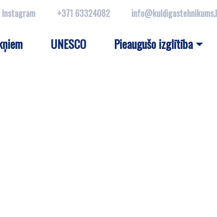
Instagram
+371 63324082
info@kuldigastehnikums.
kņiem
UNESCO
Pieaugušo izglītība