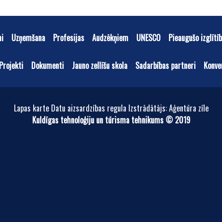
mi
Uzņemšana
Profesijas
Audzēkņiem
UNESCO
Pieaugušo izglītī
Projekti
Dokumenti
Jauno zellīšu skola
Sadarbības partneri
Konve
Lapas karte Datu aizsardzības regula Izstrādātājs: Aģentūra zīle
Kuldīgas tehnoloģiju un tūrisma tehnikums © 2019