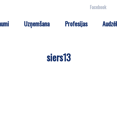
Facebook
numi
Uzņemšana
Profesijas
Audzē
siers13