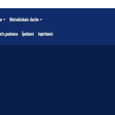
ba
Metodiskais darbs
nts,padome
Īpašumi
Iepirkumi