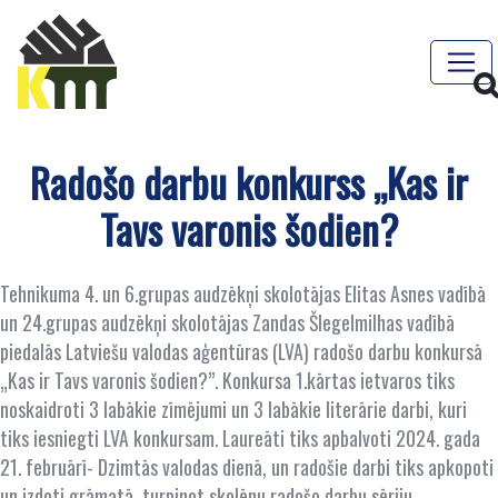
Radošo darbu konkurss „Kas ir
Tavs varonis šodien?
Tehnikuma 4. un 6.grupas audzēkņi skolotājas Elitas Asnes vadībā
un 24.grupas audzēkņi skolotājas Zandas Šlegelmilhas vadībā
piedalās Latviešu valodas aģentūras (LVA) radošo darbu konkursā
„Kas ir Tavs varonis šodien?”. Konkursa 1.kārtas ietvaros tiks
noskaidroti 3 labākie zīmējumi un 3 labākie literārie darbi, kuri
tiks iesniegti LVA konkursam. Laureāti tiks apbalvoti 2024. gada
21. februārī- Dzimtās valodas dienā, un radošie darbi tiks apkopoti
un izdoti grāmatā, turpinot skolēnu radošo darbu sēriju.