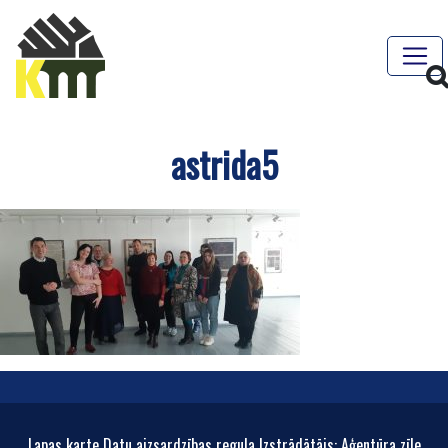
astrida5
Lapas karte Datu aizsardzības regula Izstrādātājs: Aģentūra zīle