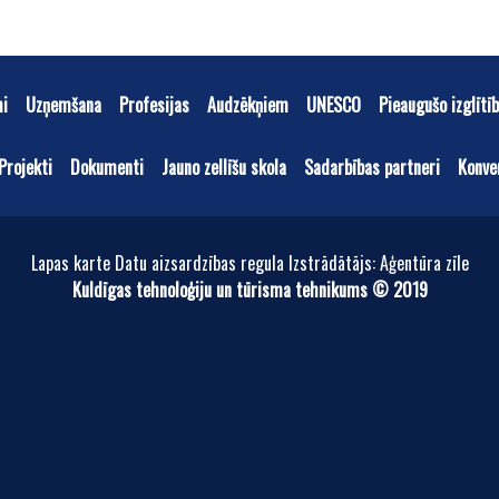
mi
Uzņemšana
Profesijas
Audzēkņiem
UNESCO
Pieaugušo izglītī
Projekti
Dokumenti
Jauno zellīšu skola
Sadarbības partneri
Konve
Lapas karte Datu aizsardzības regula Izstrādātājs: Aģentūra zīle
Kuldīgas tehnoloģiju un tūrisma tehnikums © 2019