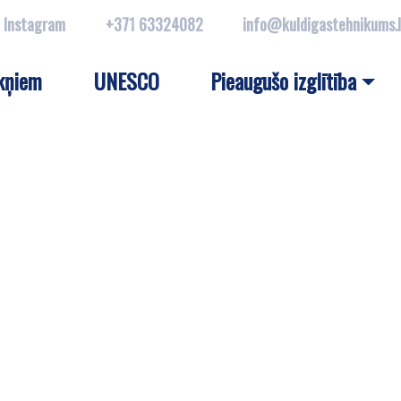
Instagram
+371 63324082
info@kuldigastehnikums.
kņiem
UNESCO
Pieaugušo izglītība