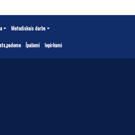
ba
Metodiskais darbs
nts,padome
Īpašumi
Iepirkumi