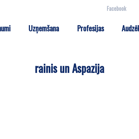
Facebook
numi
Uzņemšana
Profesijas
Audzē
rainis un Aspazija