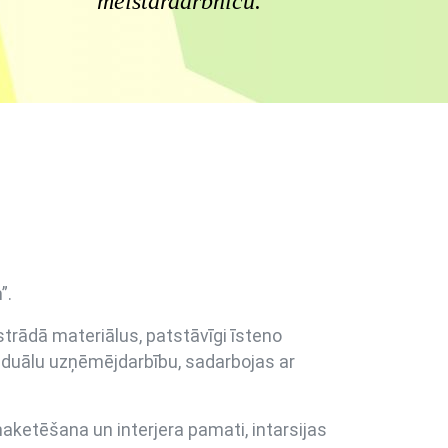
meistardarbnīcu.
m”.
strādā materiālus, patstāvīgi īsteno
iduālu uzņēmējdarbību, sadarbojas ar
maketēšana un interjera pamati, intarsijas