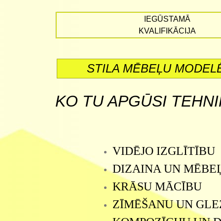
IEGŪSTAMĀ
KVALIFIKĀCIJA
STILA MĒBEĻU MODEL
KO TU APGŪSI TEHN
VIDĒJO IZGLĪTĪBU
DIZAINA UN MĒBEĻ
KRĀSU MĀCĪBU
ZĪMĒŠANU UN GL