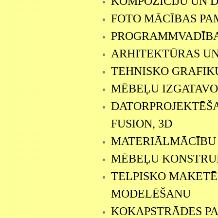
KOMPOZĪCIJU UN D
FOTO MĀCĪBAS PA
PROGRAMMVADĪBA
ARHITEKTŪRAS UN
TEHNISKO GRAFIK
MĒBEĻU IZGATAVO
DATORPROJEKTĒŠ
FUSION, 3D
MATERIĀLMĀCĪBU
MĒBEĻU KONSTRU
TELPISKO MAKETĒ
MODELĒŠANU
KOKAPSTRĀDES P