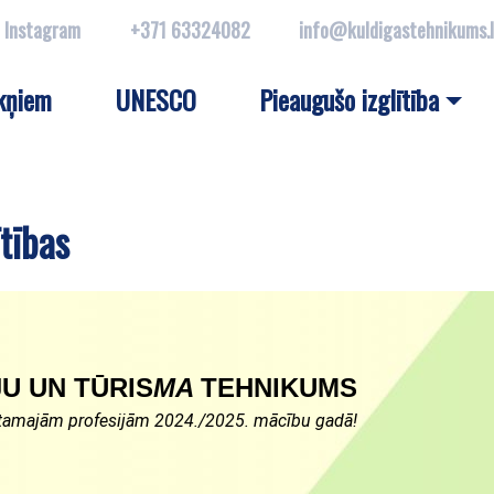
Instagram
+371 63324082
info@kuldigastehnikums.
kņiem
UNESCO
Pieaugušo izglītība
tības
U UN TŪRIS
MA
TEHNIKUMS
stamajām profesijām 2024./2025. mācību gadā!