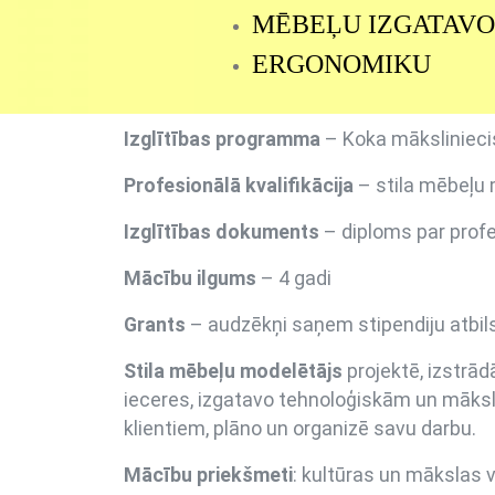
MĒBEĻU IZGATAV
ERGONOMIKU
Izglītības programma
– Koka mākslinieci
Profesionālā kvalifikācija
– stila mēbeļu m
Izglītības dokuments
– diploms par profes
Mācību ilgums
– 4 gadi
Grants
– audzēkņi saņem stipendiju atbil
Stila mēbeļu modelētājs
projektē, izstrā
ieceres, izgatavo tehnoloģiskām un māksl
klientiem, plāno un organizē savu darbu.
Mācību priekšmeti
: kultūras un mākslas v