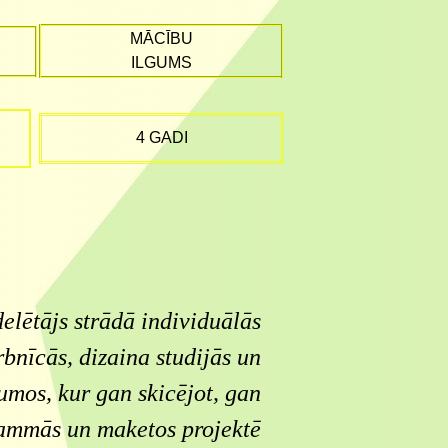
MĀCĪBU
ILGUMS
4 GADI
elētājs strādā individuālās
rbnīcās,
dizaina studijās un
mos, kur gan skicējot, gan
ammās un maketos projektē