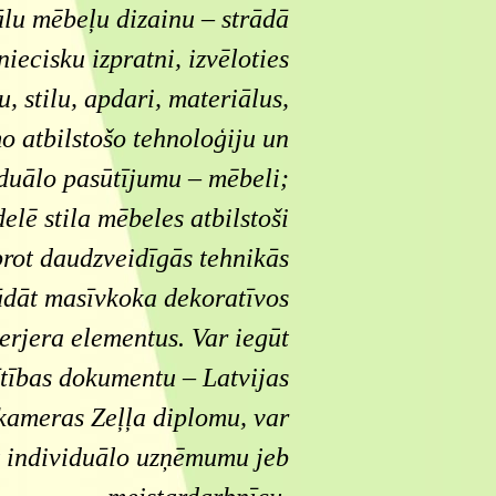
lu mēbeļu dizainu – strādā
niecisku izpratni, izvēloties
, stilu, apdari, materiālus,
 atbilstošo tehnoloģiju un
iduālo pasūtījumu – mēbeli;
elē stila mēbeles atbilstoši
prot daudzveidīgās tehnikās
ādāt masīvkoka dekoratīvos
erjera elementus. Var iegūt
ītības dokumentu – Latvijas
kameras Zeļļa diplomu, var
t individuālo uzņēmumu jeb