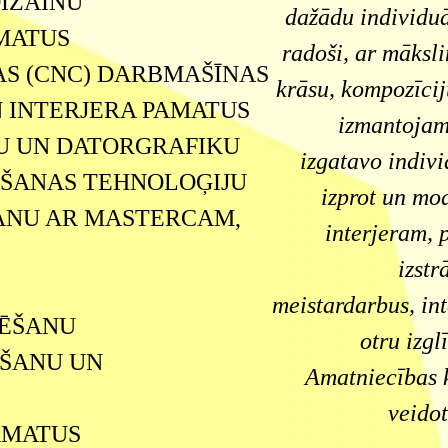
IZAINU
dažādu individuā
MATUS
radoši, ar māksli
S (CNC) DARBMAŠĪNAS
krāsu, kompozīciju
 INTERJERA PAMATUS
izmantojamo
U UN DATORGRAFIKU
izgatavo indiv
ŠANAS TEHNOLOĢIJU
izprot un mod
ANU AR MASTERCAM,
interjeram, 
izstr
meistardarbus, int
ĒŠANU
otru izgl
ŠANU UN
Amatniecības 
veido
AMATUS