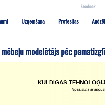
Facebook
numi
Uzņemšana
Profesijas
Audzē
a mēbeļu modelētājs pēc pamatizglī
KULDĪGAS TEHNOLOĢIJ
Iepazīstina ar apgū