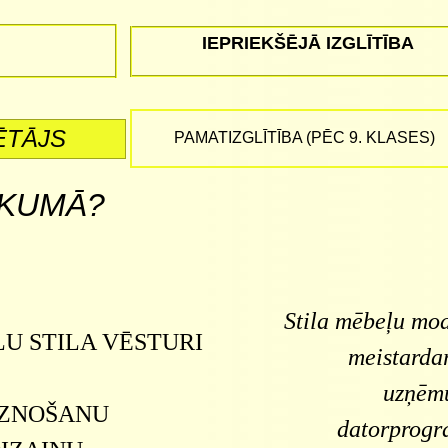
IEPRIEKŠĒJĀ IZGLĪTĪBA
ĒTĀJS
PAMATIZGLĪTĪBA (PĒC 9. KLASES)
IKUMĀ?
Stila mēbeļu mod
U STILA VĒSTURI
meistarda
uzņēmu
EZNOŠANU
datorprogr