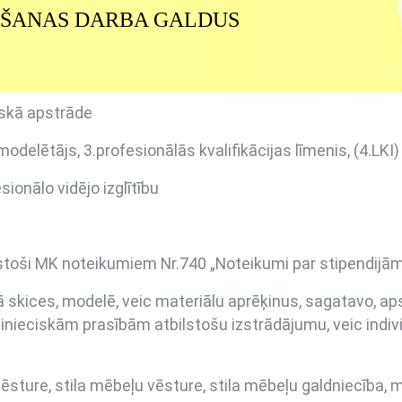
OŠANAS DARBA GALDUS
skā apstrāde
odelētājs, 3.profesionālās kvalifikācijas līmenis, (4.LKI)
ionālo vidējo izglītību
stoši MK noteikumiem Nr.740 „Noteikumi par stipendijā
dā skices, modelē, veic materiālu aprēķinus, sagatavo, ap
inieciskām prasībām atbilstošu izstrādājumu, veic indiv
ēsture, stila mēbeļu vēsture, stila mēbeļu galdniecība, 