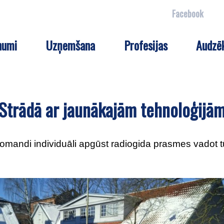
Facebook
numi
Uzņemšana
Profesijas
Audzē
Strādā ar jaunākajām tehnoloģijā
andi individuāli apgūst radiogida prasmes vadot t