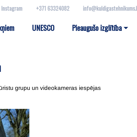
Instagram
+371 63324082
info@kuldigastehnikums.
kņiem
UNESCO
Pieaugušo izglītība
m
ūristu grupu un videokameras iespējas