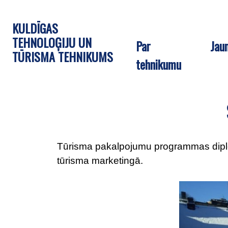
KULDĪGAS
TEHNOLOĢIJU UN
Par
Jau
TŪRISMA TEHNIKUMS
tehnikumu
Tūrisma pakalpojumu programmas diplom
tūrisma marketingā.