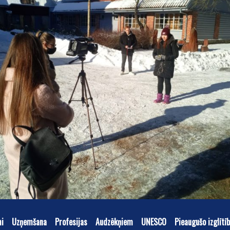
mi
Uzņemšana
Profesijas
Audzēkņiem
UNESCO
Pieaugušo izglītī