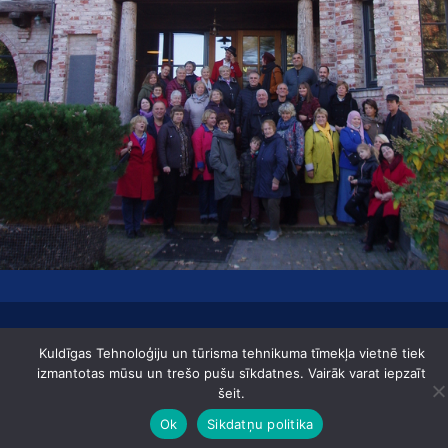
Lapas karte Datu aizsardzības regula Izstrādātājs: Aģentūra zīle
Kuldīgas Tehnoloģiju un tūrisma tehnikuma tīmekļa vietnē tiek
Kuldīgas tehnoloģiju un tūrisma tehnikums © 2019
izmantotas mūsu un trešo pušu sīkdatnes. Vairāk varat iepzaīt
šeit.
Ok
Sikdatņu politika