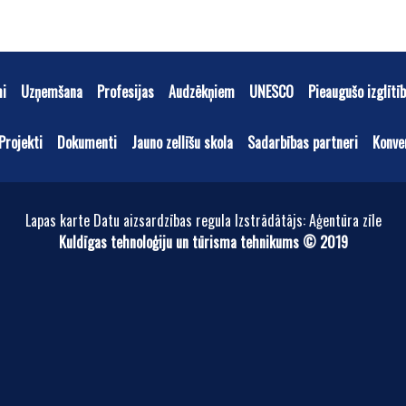
mi
Uzņemšana
Profesijas
Audzēkņiem
UNESCO
Pieaugušo izglītī
Projekti
Dokumenti
Jauno zellīšu skola
Sadarbības partneri
Konve
Lapas karte Datu aizsardzības regula Izstrādātājs: Aģentūra zīle
Kuldīgas tehnoloģiju un tūrisma tehnikums © 2019