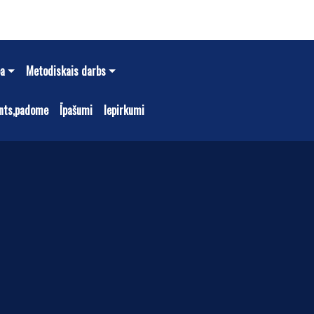
ba
Metodiskais darbs
nts,padome
Īpašumi
Iepirkumi