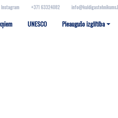
Instagram
+371 63324082
info@kuldigastehnikums.
kņiem
UNESCO
Pieaugušo izglītība