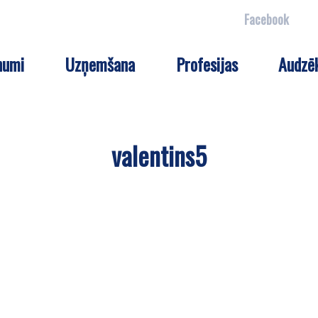
Facebook
numi
Uzņemšana
Profesijas
Audzē
valentins5