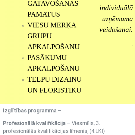
GATAVOŠANAS
individuālā
PAMATUS
uzņēmuma
VIESU MĒRĶA
veidošanai.
GRUPU
.
APKALPOŠANU
PASĀKUMU
APKALPOŠANU
TELPU DIZAINU
UN FLORISTIKU
Izglītības programma
–
Profesionālā kvalifikācija
– Viesmīlis, 3.
profesionālās kvalifikācijas līmenis, (4.LKI)