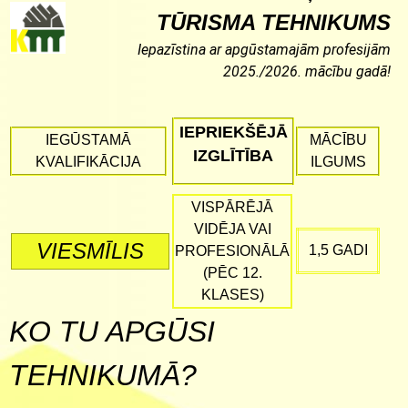
TŪRISMA TEHNIKUMS
Iepazīstina ar apgūstamajām profesijām
2025./2026. mācību gadā!
IEPRIEKŠĒJĀ
IEGŪSTAMĀ
MĀCĪBU
IZGLĪTĪBA
KVALIFIKĀCIJA
ILGUMS
VISPĀRĒJĀ
VIDĒJA VAI
VIESMĪLIS
1,5 GADI
PROFESIONĀLĀ
(PĒC 12.
KLASES)
KO TU APGŪSI
TEHNIKUMĀ?