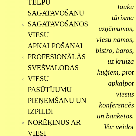
TELPU
lauku
SAGATAVOŠANU
tūrisma
SAGATAVOŠANOS
uzņēmumos,
VIESU
viesu namos,
APKALPOŠANAI
bistro, bāros,
PROFESIONĀLĀS
uz kruīza
SVEŠVALODAS
kuģiem, prot
VIESU
apkalpot
PASŪTĪJUMU
viesus
PIEŅEMŠANU UN
konferencēs
IZPILDI
un banketos.
NORĒĶINUS AR
Var veidot
VIESI