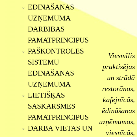
ĒDINĀŠANAS
UZŅĒMUMA
DARBĪBAS
PAMATPRINCIPUS
PAŠKONTROLES
Viesmīlis
SISTĒMU
praktizējas
ĒDINĀŠANAS
un strādā
UZŅĒMUMĀ
restorānos,
LIETIŠĶĀS
kafejnīcās,
SASKARSMES
ēdināšanas
PAMATPRINCIPUS
uzņēmumos,
DARBA VIETAS UN
viesnīcās,