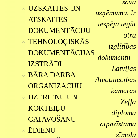
savu
UZSKAITES UN
uzņēmumu. Ir
ATSKAITES
iespēja iegūt
DOKUMENTĀCIJU
otru
TEHNOLOĢISKĀS
izglītības
DOKUMENTĀCIJAS
dokumentu –
IZSTRĀDI
Latvijas
BĀRA DARBA
Amatniecības
ORGANIZĀCIJU
kameras
DZĒRIENU UN
Zeļļa
KOKTEIĻU
diplomu
GATAVOŠANU
atpazīstamu
ĒDIENU
zīmolu