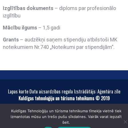
Izglītības dokuments
– diploms par profesionālo
izglītību
Mācību ilgums
– 1,5 gadi
Grants
– audzēkņi saņem stipendiju atbilstoši MK
noteikumiem Nr.740 „Noteikumi par stipendijām”.
Lapas karte Datu aizsardzības regula Izstrādātājs: Aģentūra zīle
Kuldīgas tehnoloģiju un tūrisma tehnikums © 2019
Kuldīgas Tehnoloģiju un tūrisma tehnikuma tīmekļa vietnē tiek
izmantotas mūsu un trešo pušu sīkdatnes. Vairāk varat iepzaīt
šeit.