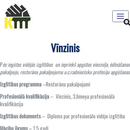
Vīnzinis
P
ēc iegūtas vidējās izglītības un iepriekš apgūtas viesmīļa, ēdināšanas
pakalpoju, restorānu pakalpojumu u.c.radniecisku profesiju apgūšanas
Izglītības programma
–Restorānu pakalpojumi
Profesionālā kvalifikācija
– Vīnzinis, 3.līmeņa profesionālā
kvalifikācija
Izglītības dokuments
– Diploms par profesionālo vidējo izglītību
Mācību ilgums
– 1,5 gadi