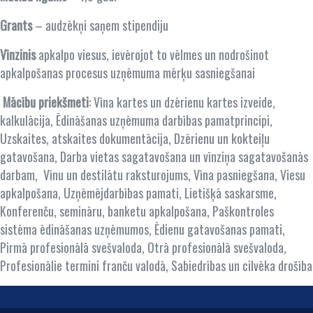
Grants
– audzēkņi saņem stipendiju
Vīnzinis
apkalpo viesus, ievērojot to vēlmes un nodrošinot
apkalpošanas procesus uzņēmuma mērķu sasniegšanai
Mācību priekšmeti
: Vīna kartes un dzērienu kartes izveide,
kalkulācija, Ēdināšanas uzņēmuma darbības pamatprincipi,
Uzskaites, atskaites dokumentācija, Dzērienu un kokteiļu
gatavošana, Darba vietas sagatavošana un vīnziņa sagatavošanās
darbam, Vīnu un destilātu raksturojums, Vīna pasniegšana, Viesu
apkalpošana, Uzņēmējdarbības pamati, Lietišķā saskarsme,
Konferenču, semināru, banketu apkalpošana, Paškontroles
sistēma ēdināšanas uzņēmumos, Ēdienu gatavošanas pamati,
Pirmā profesionālā svešvaloda, Otrā profesionālā svešvaloda,
Profesionālie termini franču valodā, Sabiedrības un cilvēka drošība