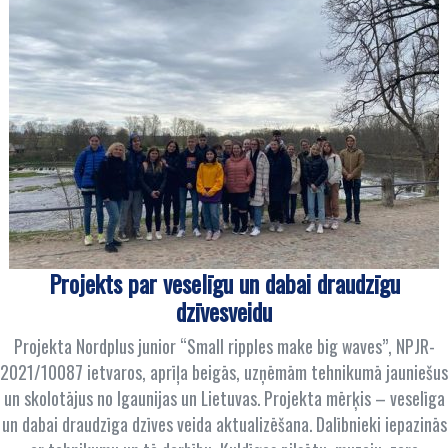
Projekts par veselīgu un dabai draudzīgu
dzīvesveidu
Projekta Nordplus junior “Small ripples make big waves”, NPJR-
2021/10087 ietvaros, aprīļa beigās, uzņēmām tehnikumā jauniešus
un skolotājus no Igaunijas un Lietuvas. Projekta mērķis – veselīga
un dabai draudzīga dzīves veida aktualizēšana. Dalībnieki iepazinās