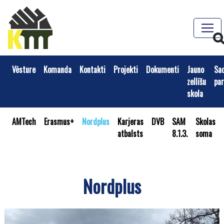
Vēsture
Komanda
Kontakti
Projekti
Dokumenti
Jauno
Sa
zellīšu
par
skola
AMTech
Erasmus+
Nordplus
Karjeras
DVB
SAM
Skolas
atbalsts
8.1.3.
soma
Nordplus