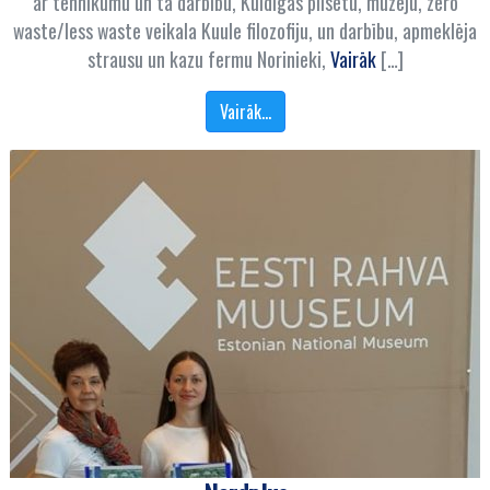
ar tehnikumu un tā darbību, Kuldīgas pilsētu, muzeju, zero
waste/less waste veikala Kuule filozofiju, un darbību, apmeklēja
strausu un kazu fermu Norinieki,
Vairāk
[…]
Vairāk…