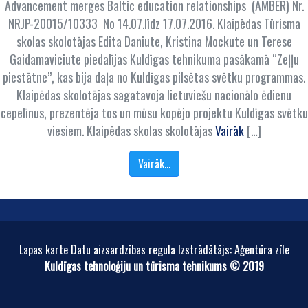
Advancement merges Baltic education relationships (AMBER) Nr.
NRJP-20015/10333 No 14.07.līdz 17.07.2016. Klaipēdas Tūrisma
skolas skolotājas Edita Daniute, Kristina Mockute un Terese
Gaidamaviciute piedalījas Kuldīgas tehnikuma pasākamā “Zeļļu
piestātne”, kas bija daļa no Kuldīgas pilsētas svētku programmas.
Klaipēdas skolotājas sagatavoja lietuviešu nacionālo ēdienu
cepelīnus, prezentēja tos un mūsu kopējo projektu Kuldīgas svētku
viesiem. Klaipēdas skolas skolotājas
Vairāk
[…]
Vairāk…
Lapas karte Datu aizsardzības regula Izstrādātājs: Aģentūra zīle
Kuldīgas tehnoloģiju un tūrisma tehnikums © 2019