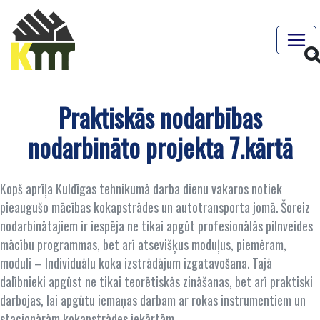
Praktiskās nodarbības
nodarbināto projekta 7.kārtā
Kopš aprīļa Kuldīgas tehnikumā darba dienu vakaros notiek
pieaugušo mācības kokapstrādes un autotransporta jomā. Šoreiz
nodarbinātajiem ir iespēja ne tikai apgūt profesionālās pilnveides
mācību programmas, bet arī atsevišķus moduļus, piemēram,
moduli – Individuālu koka izstrādājum izgatavošana. Tajā
dalībnieki apgūst ne tikai teorētiskās zināšanas, bet arī praktiski
darbojas, lai apgūtu iemaņas darbam ar rokas instrumentiem un
stacionārām kokapstrādes iekārtām.