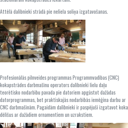
Attēlā dalībnieki strādā pie neliela soliņa izgatavošanas.
Profesionālās pilnveides programmas Programmvadības (CNC)
kokapstrādes darbmašīnu operators dalībnieki lielu daļu
teorētisko nodarbību pavada pie datoriem apgūstot dažādas
datorprogrammas, bet praktiskajās nodarbībās iemēģina darbu ar
CNC darbmašīnām. Pagaidām dalībnieki ir paspējuši izgatavot koka
dēlīšus ar dažādiem ornamentiem un uzrakstiem.