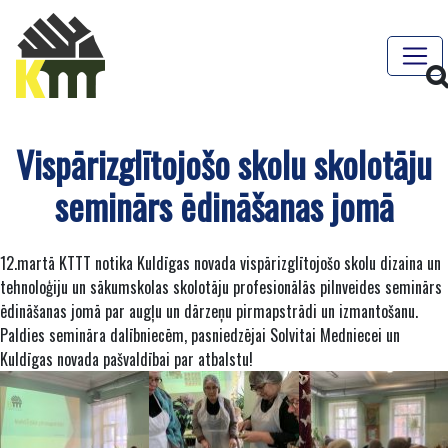
Vispārizglītojošo skolu skolotāju
seminārs ēdināšanas jomā
12.martā KTTT notika Kuldīgas novada vispārizglītojošo skolu dizaina un
tehnoloģiju un sākumskolas skolotāju profesionālās pilnveides seminārs
ēdināšanas jomā par augļu un dārzeņu pirmapstrādi un izmantošanu.
Paldies semināra dalībniecēm, pasniedzējai Solvitai Medniecei un
Kuldīgas novada pašvaldībai par atbalstu!