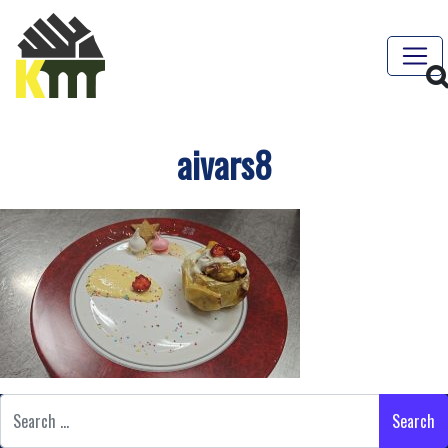
aivars8
Search