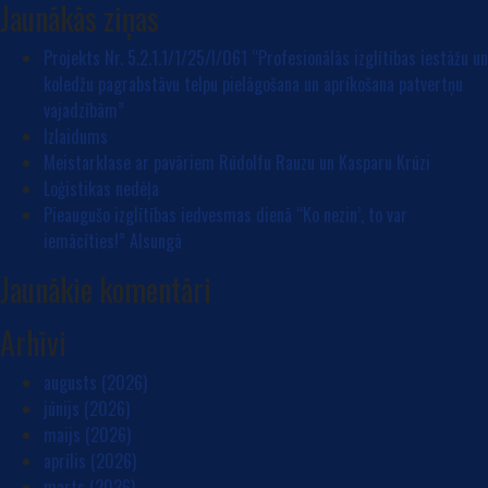
Jaunākās ziņas
Projekts Nr. 5.2.1.1/1/25/I/061 “Profesionālās izglītības iestāžu un
koledžu pagrabstāvu telpu pielāgošana un aprīkošana patvertņu
vajadzībām”
Izlaidums
Meistarklase ar pavāriem Rūdolfu Rauzu un Kasparu Krūzi
Loģistikas nedēļa
Pieaugušo izglītības iedvesmas dienā “Ko nezin’, to var
iemācīties!” Alsungā
Jaunākie komentāri
Arhīvi
augusts (2026)
jūnijs (2026)
maijs (2026)
aprīlis (2026)
marts (2026)