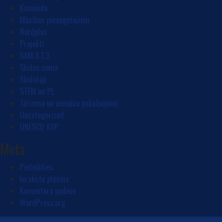
Komanda
Mācības pieaugušajiem
Nordplus
Projekti
SAM 8.1.3.
Skolas soma
Skolotāji
STEM un PL
Tūrisma un viesnīcu pakalpojumi
Uncategorized
UNESCO ASP
Meta
Pieteikties
Ierakstu plūsma
Komentāru padeve
WordPress.org