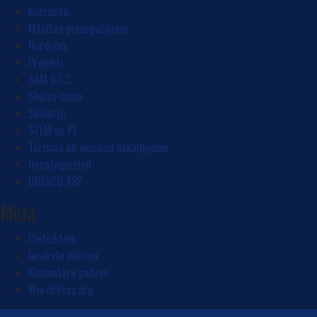
Komanda
Mācības pieaugušajiem
Nordplus
Projekti
SAM 8.1.3.
Skolas soma
Skolotāji
STEM un PL
Tūrisma un viesnīcu pakalpojumi
Uncategorized
UNESCO ASP
Meta
Pieteikties
Ierakstu plūsma
Komentāru padeve
WordPress.org