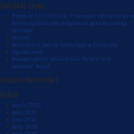
Jaunākās ziņas
Projekts Nr. 5.2.1.1/1/25/I/061 “Profesionālās izglītības iestāžu un
koledžu pagrabstāvu telpu pielāgošana un aprīkošana patvertņu
vajadzībām”
Izlaidums
Meistarklase ar pavāriem Rūdolfu Rauzu un Kasparu Krūzi
Loģistikas nedēļa
Pieaugušo izglītības iedvesmas dienā “Ko nezin’, to var
iemācīties!” Alsungā
Jaunākie komentāri
Arhīvi
augusts (2026)
jūnijs (2026)
maijs (2026)
aprīlis (2026)
marts (2026)