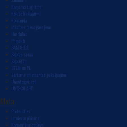
Jaunumi
Karjeras izglītība
Kokizstrādājumi
Komanda
Mācības pieaugušajiem
Nordplus
Projekti
SAM 8.1.3.
Skolas soma
Skolotāji
STEM un PL
Tūrisma un viesnīcu pakalpojumi
Uncategorized
UNESCO ASP
Meta
Pieteikties
Ierakstu plūsma
Komentāru padeve