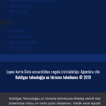
Tūrisma un viesnīcu pakalpojumi
Uncategorized
UNESCO ASP
Meta
Pieteikties
Ierakstu plūsma
Komentāru padeve
WordPress.org
Lapas karte Datu aizsardzības regula Izstrādātājs: Aģentūra zīle
Kuldīgas tehnoloģiju un tūrisma tehnikums © 2019
Kuldīgas Tehnoloģiju un tūrisma tehnikuma tīmekļa vietnē tiek
izmantotas mūsu un trešo pušu sīkdatnes. Vairāk varat iepzaīt