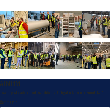
Atbildēt
Jūsu e-pasta adrese netiks publicēta.
Obligātie lauki ir atzīmēti kā
*
Comment
*