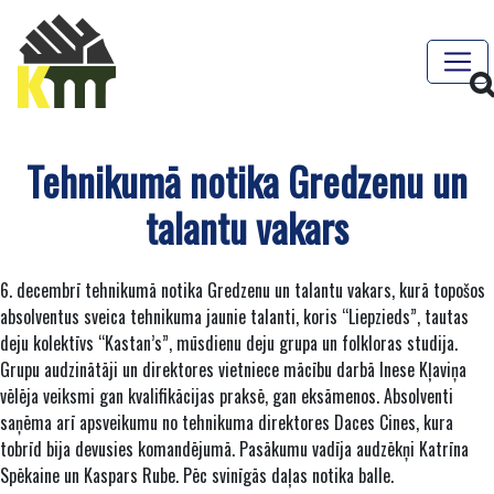
Tehnikumā notika Gredzenu un
talantu vakars
6. decembrī tehnikumā notika Gredzenu un talantu vakars, kurā topošos
absolventus sveica tehnikuma jaunie talanti, koris “Liepzieds”, tautas
deju kolektīvs “Kastan’s”, mūsdienu deju grupa un folkloras studija.
Grupu audzinātāji un direktores vietniece mācību darbā Inese Kļaviņa
vēlēja veiksmi gan kvalifikācijas praksē, gan eksāmenos. Absolventi
saņēma arī apsveikumu no tehnikuma direktores Daces Cines, kura
tobrīd bija devusies komandējumā. Pasākumu vadīja audzēkņi Katrīna
Spēkaine un Kaspars Rube. Pēc svinīgās daļas notika balle.